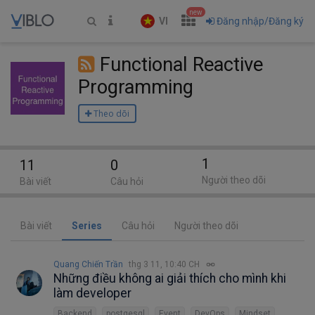
new
VI
Đăng nhập/Đăng ký
Functional Reactive
Programming
Theo dõi
1
11
0
Người theo dõi
Bài viết
Câu hỏi
Bài viết
Series
Câu hỏi
Người theo dõi
Quang Chiến Trần
thg 3 11, 10:40 CH
Những điều không ai giải thích cho mình khi
làm developer
Backend
postgesql
Event
DevOps
Mindset