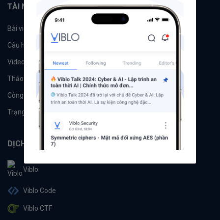
TÀI NGUYÊN
Bài viết
Tổ chức
Câu hỏi
Tags
Videos
Tác giả
Thảo luận
Đề xuất hệ thống
Công cụ
Machine Learning
Trạng thái hệ thống
DỊCH VỤ
Viblo
Viblo Code
Viblo CTF