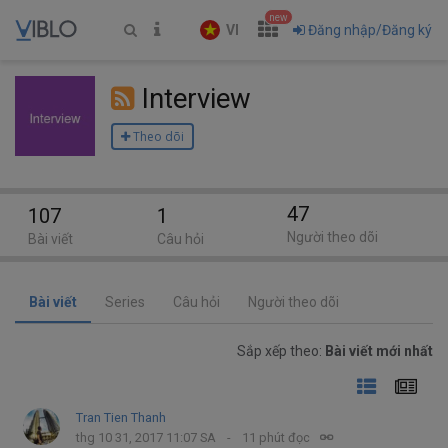
new
VI
Đăng nhập/Đăng ký
Interview
Theo dõi
47
107
1
Người theo dõi
Bài viết
Câu hỏi
Bài viết
Series
Câu hỏi
Người theo dõi
Sắp xếp theo:
Bài viết mới nhất
Tran Tien Thanh
thg 10 31, 2017 11:07 SA
11 phút đọc