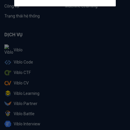
Công cụ
Machine Learning
Trạng thái hệ thống
DỊCH VỤ
Viblo
Viblo Code
Viblo CTF
Viblo CV
Viblo Learning
Viblo Partner
Viblo Battle
Viblo Interview