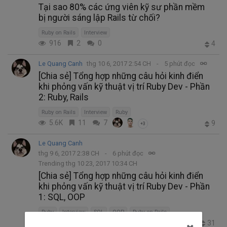
Tại sao 80% các ứng viên kỹ sư phần mềm
bị người sáng lập Rails từ chối?
Ruby on Rails
Interview
916
2
0
4
Le Quang Canh
thg 10 6, 2017 2:54 CH
5 phút đọc
[Chia sẻ] Tổng hợp những câu hỏi kinh điển
khi phỏng vấn kỹ thuật vị trí Ruby Dev - Phần
2: Ruby, Rails
Ruby on Rails
Interview
Ruby
5.6K
11
7
9
+3
Le Quang Canh
thg 9 6, 2017 2:38 CH
6 phút đọc
Trending thg 10 23, 2017 10:34 CH
[Chia sẻ] Tổng hợp những câu hỏi kinh điển
khi phỏng vấn kỹ thuật vị trí Ruby Dev - Phần
1: SQL, OOP
Ruby
Interview
SQL
OOP
Ruby on Rails
10.5K
27
6
31
+2