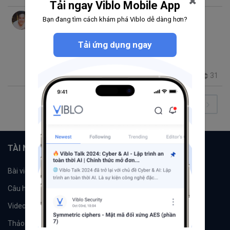
Tải ngay Viblo Mobile App
Nguyen Tan Duc
Bạn đang tìm cách khám phá Viblo dễ dàng hơn?
thg 6 29, 2017 10:44 SA
14 phút đọc
Trending thg 8 23, 2017 7:50 CH
Tải ứng dụng ngay
Phỏng vấn Ruby on Rails Developer
Interview
Ruby on Rails
5.6K
46
4
31
+2
1
2
3
4
5
6
TÀI NGUYÊN
Bài viết
Tổ chức
Câu hỏi
Tags
Videos
Tác giả
Thảo luận
Đề xuất hệ thống