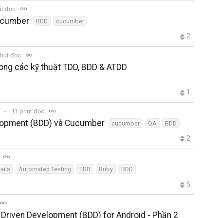
út đọc
Cucumber
BDD
cucumber
2
hút đọc
rong các kỹ thuật TDD, BDD & ATDD
1
11 phút đọc
velopment (BDD) và Cucumber
cucumber
QA
BDD
2
ails
Automated Testing
TDD
Ruby
BDD
5
Driven Development (BDD) for Android - Phần 2