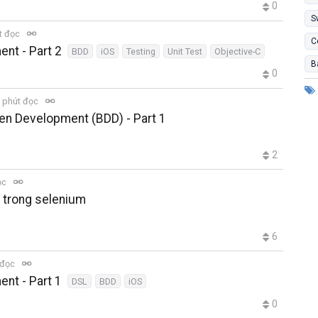
0
S
t đọc
C
nt - Part 2
BDD
iOS
Testing
Unit Test
Objective-C
B
0
 phút đọc
ven Development (BDD) - Part 1
2
ọc
h trong selenium
6
 đọc
nt - Part 1
DSL
BDD
iOS
0