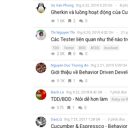
Vu Van Phong
thg 6 22, 2019 3:20 CH
8 ph
Gherkin và luồng hoạt động của 
1.6K
2
0
Thi Nguyen Thi
thg 6 20, 2019 4:02 CH
21 p
Các Tester liên quan như thế nào t
TDD
Tester
BDD
ATDD
Involved
2.0K
0
0
Nguyen Duc Truong An
thg 2 21, 2019 5:09 CH
Giới thiệu về Behavior Driven De
9.1K
1
0
Bach Le
thg 9 22, 2018 8:42 SA
7 phút đọc
TDD/BDD - Nói dễ hơn làm
Ruby on R
575
1
0
DaoLQ
thg 7 23, 2017 1:28 SA
3 phút đọc
Cucumber & Espressco - Behavior 