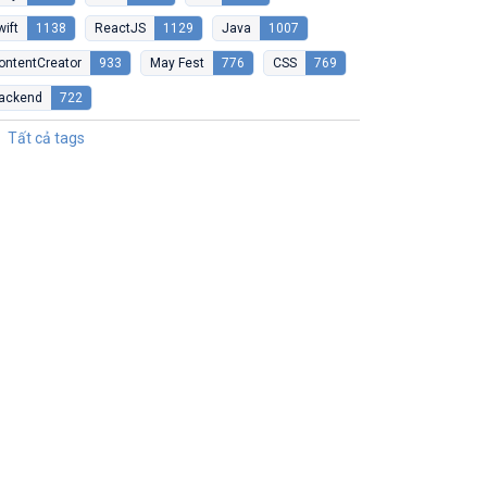
wift
1138
ReactJS
1129
Java
1007
ontentCreator
933
May Fest
776
CSS
769
ackend
722
Tất cả tags