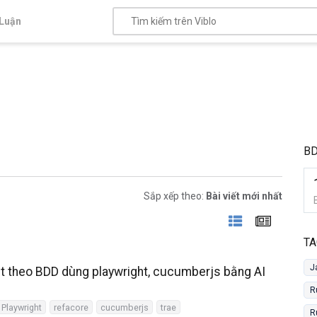
Luận
B
Sắp xếp theo:
Bài viết mới nhất
TA
J
t theo BDD dùng playwright, cucumberjs bằng AI
R
Playwright
refacore
cucumberjs
trae
R