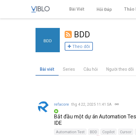
Bài Viết
Thảo 
Hỏi Đáp
BDD
Theo dõi
Bài viết
Series
Câu hỏi
Người theo dõi
refacore
thg 4 22, 2025 11:41 SA
Bắt đầu một dự án Automation Tes
IDE
Automation Test
BDD
Copilot
Cursor