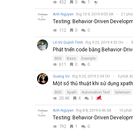
452
0
1
Anh Nguyen
thg 10 9, 2019 9:05 SA
21 phú
Testing: Behavior-Driven Developme
112
0
0
Lê Vũ Quỳnh Trinh
thg 9 23, 2019 4:53 CH
9
Phát triển code bằng Behavior-Dri
BDD
Basic
Example
611
0
0
Quang Vo
thg 9 20, 2019 2:04 CH
5 phút đ
Một số thủ thuật khi sử dụng xpat
BDD
Xpath
Automation Test
Selenium
20.4K
4
1
Anh Nguyen
thg 8 8, 2019 6:46 SA
10 phút
Testing: Behavior-Driven Developme
792
1
0