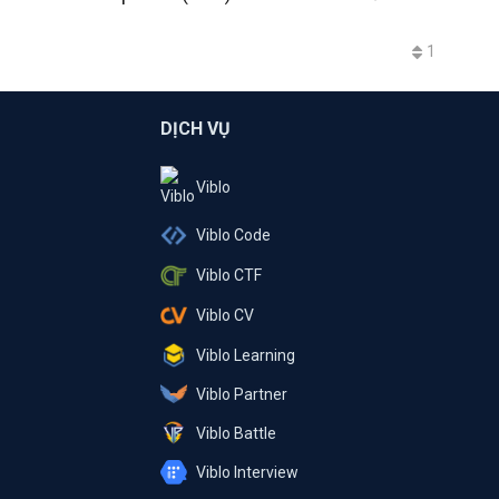
1
DỊCH VỤ
Viblo
Viblo Code
Viblo CTF
Viblo CV
Viblo Learning
Viblo Partner
Viblo Battle
Viblo Interview