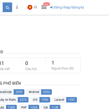
new
VI
Đăng nhập/Đăng ký
DD
1
11
0
Người theo dõi
Bài viết
Câu hỏi
G PHỔ BIẾN
avaScript
2939
Android
2322
uby on Rails
2272
iOS
1590
Laravel
1397
uby
1300
PHP
1204
QA
1145