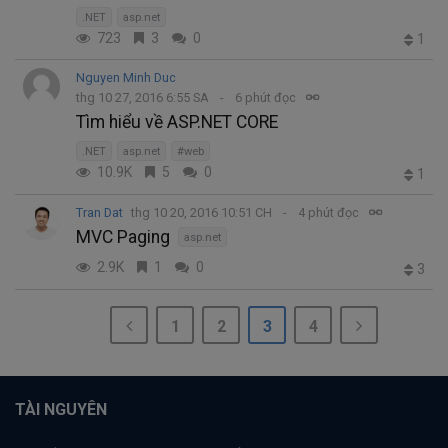
.NET
asp.net
723
3
0
1
Nguyen Minh Duc
thg 10 27, 2016 6:55 SA
6 phút đọc
Tìm hiểu về ASP.NET CORE
.NET
asp.net
#web
10.9K
5
0
1
Tran Dat
thg 10 20, 2016 10:51 CH
4 phút đọc
MVC Paging
asp.net
2.9K
1
0
3
1
2
3
4
TÀI NGUYÊN