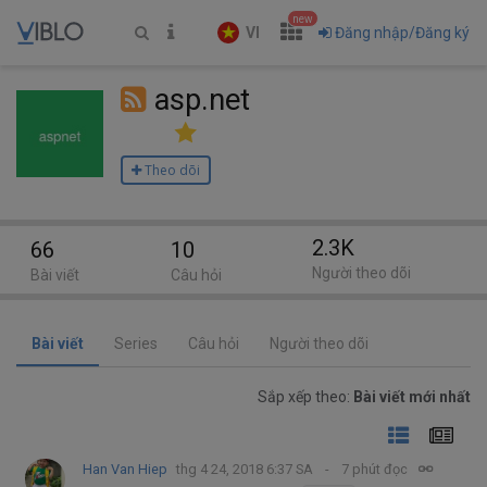
new
VI
Đăng nhập/Đăng ký
asp.net
Theo dõi
2.3K
66
10
Người theo dõi
Bài viết
Câu hỏi
Bài viết
Series
Câu hỏi
Người theo dõi
Sắp xếp theo:
Bài viết mới nhất
Han Van Hiep
thg 4 24, 2018 6:37 SA
7 phút đọc