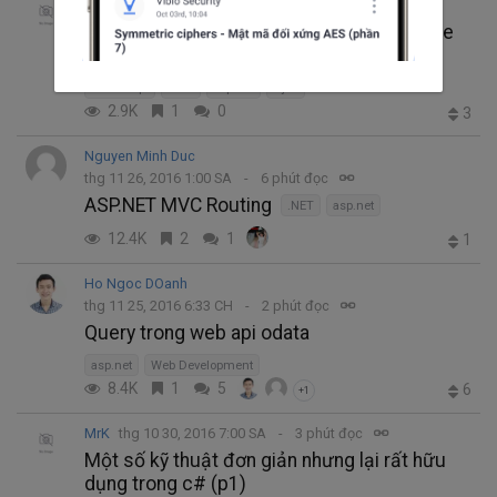
MrK
thg 12 26, 2016 7:57 SA
4 phút đọc
Thiết lập môi trường phát triển asp.net core
trên ubuntu
JavaScript
.NET
asp.net
Ajax
2.9K
1
0
3
Nguyen Minh Duc
thg 11 26, 2016 1:00 SA
6 phút đọc
ASP.NET MVC Routing
.NET
asp.net
12.4K
2
1
1
Ho Ngoc DOanh
thg 11 25, 2016 6:33 CH
2 phút đọc
Query trong web api odata
asp.net
Web Development
8.4K
1
5
6
+1
MrK
thg 10 30, 2016 7:00 SA
3 phút đọc
Một số kỹ thuật đơn giản nhưng lại rất hữu
dụng trong c# (p1)