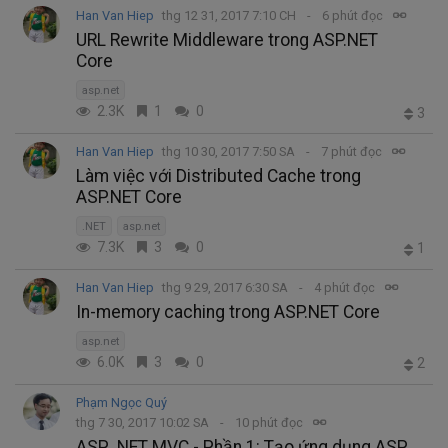
Han Van Hiep
thg 12 31, 2017 7:10 CH
6 phút đọc
URL Rewrite Middleware trong ASP.NET
Core
asp.net
2.3K
1
0
3
Han Van Hiep
thg 10 30, 2017 7:50 SA
7 phút đọc
Làm việc với Distributed Cache trong
ASP.NET Core
.NET
asp.net
7.3K
3
0
1
Han Van Hiep
thg 9 29, 2017 6:30 SA
4 phút đọc
In-memory caching trong ASP.NET Core
asp.net
6.0K
3
0
2
Phạm Ngọc Quý
thg 7 30, 2017 10:02 SA
10 phút đọc
ASP .NET MVC - Phần 1: Tạo ứng dụng ASP