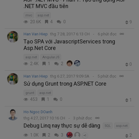
.NET MVC đầu tiên
mvc
asp.net
20.6K
4
0
9
Han Van Hiep
thg 7 28, 2017 6:13 CH
6 phút đọc
Tạo SPA với JavascriptServices trong
Asp.Net Core
asp.net
AngularJS
2.4K
1
2
0
Han Van Hiep
thg 6 27, 2017 9:09 SA
5 phút đọc
Sử dụng Grunt trong ASP.NET Core
grunt
asp.net
453
1
0
1
Ho Ngoc DOanh
thg 4 27, 2017 10:16 CH
3 phút đọc
Debug Linq nay thực sự dễ dàng
SQL
asp.net
1.0K
2
3
2
+1