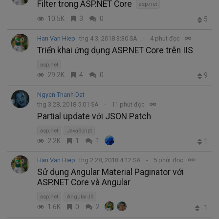
Filter trong ASP.NET Core
asp.net
10.5K
3
0
5
Han Van Hiep
thg 4 3, 2018 3:30 SA
4 phút đọc
Triển khai ứng dụng ASP.NET Core trên IIS
asp.net
29.2K
4
0
9
Ngyen Thanh Dat
thg 3 28, 2018 5:01 SA
11 phút đọc
Partial update với JSON Patch
asp.net
JavaScript
2.2K
1
1
1
Han Van Hiep
thg 2 28, 2018 4:12 SA
5 phút đọc
Sử dụng Angular Material Paginator với
ASP.NET Core và Angular
asp.net
AngularJS
1.6K
0
2
-1