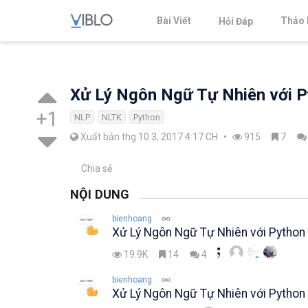
Bài Viết
Thảo 
Hỏi Đáp
Xử Lý Ngôn Ngữ Tự Nhiên với 
+1
NLP
NLTK
Python
Xuất bản thg 10 3, 2017 4:17 CH
•
915
7
Chia sẻ
NỘI DUNG
bienhoang
Xử Lý Ngôn Ngữ Tự Nhiên với Python 
19.9K
14
4
bienhoang
Xử Lý Ngôn Ngữ Tự Nhiên với Python 