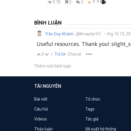
9.7K
2
3
BÌNH LUẬN
Trần Duy Khánh
@KmasterYC
•
thg 10 19, 2
Useful resources. Thank you! :slight_s
0
|
Trả lời
Chia sẻ
Thêm một bình luận
TÀI NGUYÊN
Bài viết
Tổ chức
Câu hỏi
Tags
Videos
Tác giả
Thảo luận
Đề xuất hệ thống