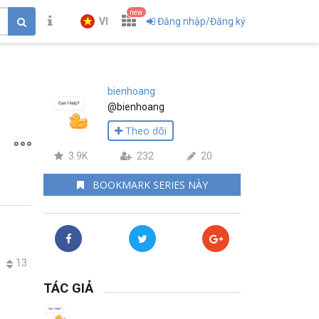
new
VI
Đăng nhập/Đăng ký
bienhoang
@bienhoang
Theo dõi
3.9K
232
20
BOOKMARK SERIES NÀY
13
TÁC GIẢ