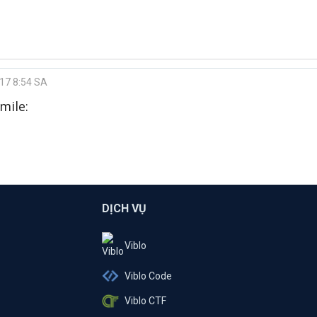
017 8:54 SA
mile:
DỊCH VỤ
Viblo
Viblo Code
Viblo CTF