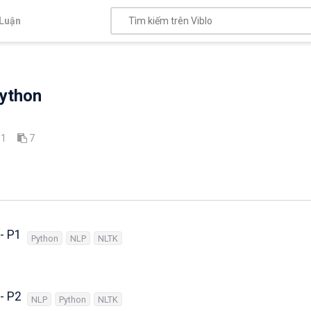
Luận
Python
1
7
- P1
Python
NLP
NLTK
- P2
NLP
Python
NLTK