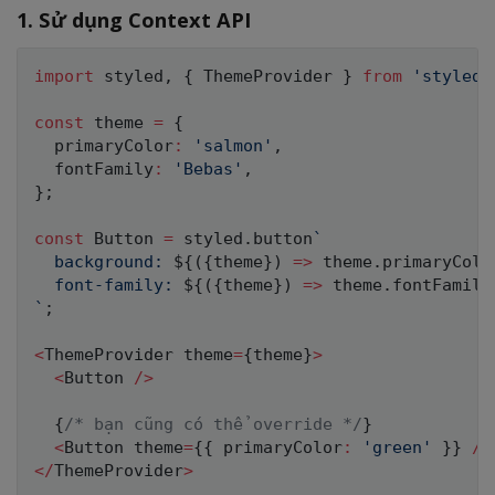
1. Sử dụng Context API
import
 styled
,
{
 ThemeProvider 
}
from
'styled-
const
 theme 
=
{
  primaryColor
:
'salmon'
,
  fontFamily
:
'Bebas'
,
}
;
const
 Button 
=
 styled
.
button
`
  background: 
${
(
{
theme
}
)
=>
 theme
.
primaryColo
  font-family: 
${
(
{
theme
}
)
=>
 theme
.
fontFamily
`
;
<
ThemeProvider theme
=
{
theme
}
>
<
Button 
/
>
{
/* bạn cũng có thể override */
}
<
Button theme
=
{
{
 primaryColor
:
'green'
}
}
/
>
<
/
ThemeProvider
>