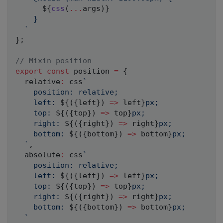
${
css
(
...
args
)
}
    }

`
}
;
// Mixin position
export
const
 position 
=
{
  relative
:
 css
`
    position: relative;

    left: 
${
(
{
left
}
)
=>
 left
}
px;

    top: 
${
(
{
top
}
)
=>
 top
}
px;

    right: 
${
(
{
right
}
)
=>
 right
}
px;

    bottom: 
${
(
{
bottom
}
)
=>
 bottom
}
px;

`
,
  absolute
:
 css
`
    position: relative;

    left: 
${
(
{
left
}
)
=>
 left
}
px;

    top: 
${
(
{
top
}
)
=>
 top
}
px;

    right: 
${
(
{
right
}
)
=>
 right
}
px;

    bottom: 
${
(
{
bottom
}
)
=>
 bottom
}
px;

`