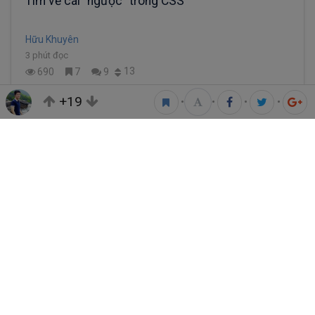
Tìm về cái "ngược" trong CSS
Hữu Khuyên
3 phút đọc
13
690
7
9
+19
•
•
•
•
Một vài thủ thuật Frontend cho cuộc sống nhẹ
nhàng hơn - Tập 2
Hữu Khuyên
6 phút đọc
17
837
6
0
Một vài thủ thuật Frontend cho cuộc sống nhẹ
nhàng hơn - Tập 1
Hữu Khuyên
6 phút đọc