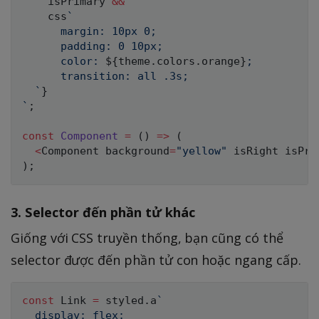
    isPrimary 
&&
    css
`
      margin: 10px 0;

      padding: 0 10px;

      color: 
${
theme
.
colors
.
orange
}
;

      transition: all .3s;

`
}
`
;
const
Component
=
(
)
=>
(
<
Component background
=
"yellow"
 isRight isPri
)
;
3. Selector đến phần tử khác
Giống với CSS truyền thống, bạn cũng có thể
selector được đến phần tử con hoặc ngang cấp.
const
 Link 
=
 styled
.
a
`
  display: flex;
