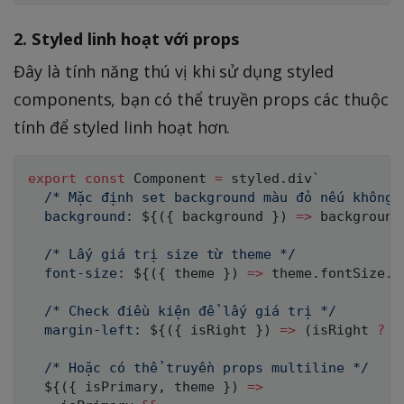
2. Styled linh hoạt với props
Đây là tính năng thú vị khi sử dụng styled
components, bạn có thể truyền props các thuộc
tính để styled linh hoạt hơn.
export
const
 Component 
=
 styled
.
div
`
  /* Mặc định set background màu đỏ nếu không t
  background: 
${
(
{
 background 
}
)
=>
 background
  /* Lấy giá trị size từ theme */

  font-size: 
${
(
{
 theme 
}
)
=>
 theme
.
fontSize
.
s
  /* Check điều kiện để lấy giá trị */

  margin-left: 
${
(
{
 isRight 
}
)
=>
(
isRight 
?
"
  /* Hoặc có thể truyền props multiline */

${
(
{
 isPrimary
,
 theme 
}
)
=>