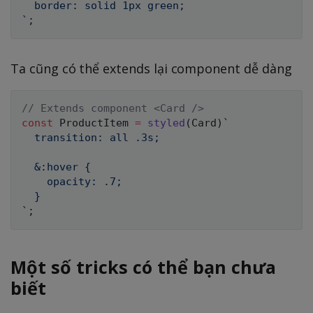
`
;
Ta cũng có thể extends lại component dễ dàng
// Extends component <Card />
const
 ProductItem 
=
styled
(
Card
)
`
  transition: all .3s;

  &:hover {

    opacity: .7;

`
;
Một số tricks có thể bạn chưa
biết