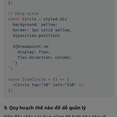
}
;
// Dùng mixin
const
 Circle 
=
 styled
.
div
`
  background: yellow;

  border: 1px solid yellow;

${
position
.
position
}
${
breakpoint
.
sm
`
    display: flex;

    flex-direction: column;

`
}
`
;
const
IconCircle
=
(
)
=>
(
<
Circle top
=
"10"
 left
=
"150"
/
>
)
;
9. Quy hoạch thế nào để dễ quản lý
Đến đây chắc các bạn cũng đã biết kha khá về