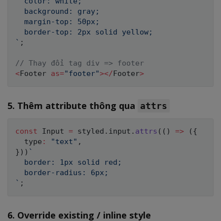
  color: white;

  background: gray;

  margin-top: 50px;

`
;
// Thay đổi tag div => footer
<
Footer 
as
=
"footer"
>
<
/
Footer
>
5. Thêm attribute thông qua
attrs
const
 Input 
=
 styled
.
input
.
attrs
(
(
)
=>
(
{
  type
:
"text"
,
}
)
)
`
  border: 1px solid red;

`
;
6. Override existing / inline style