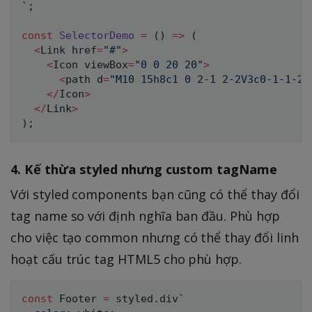
`
;
const
SelectorDemo
=
(
)
=>
(
<
Link href
=
"#"
>
<
Icon viewBox
=
"0 0 20 20"
>
<
path d
=
"M10 15h8c1 0 2-1 2-2V3c0-1-1-2-
<
/
Icon
>
<
/
Link
>
)
;
4. Kế thừa styled nhưng custom tagName
Với styled components bạn cũng có thể thay đổi
tag name so với định nghĩa ban đầu. Phù hợp
cho việc tạo common nhưng có thể thay đổi linh
hoạt cấu trúc tag HTML5 cho phù hợp.
const
 Footer 
=
 styled
.
div
`