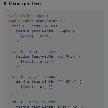
8. Mixins pattern
// Mixin breakpoint
export
const
 breakpoint 
=
{
xxs
:
(
...
args
)
=>
 css
`
    @media (max-width: 576px) {

${
css
(
...
args
)
}
    }

`
,
xs
:
(
...
args
)
=>
 css
`
    @media (max-width: 767.98px) {

${
css
(
...
args
)
}
    }

`
,
sm
:
(
...
args
)
=>
 css
`
    @media (max-width: 991.98px) {

${
css
(
...
args
)
}
    }

`
,
md
:
(
...
args
)
=>
 css
`
    @media (max-width: 1199.98px) {
