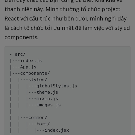
thanh niên này. Mình thường tổ chức project
React với cấu trúc như bên dưới, mình nghĩ đây
là cách tổ chức tối ưu nhất để làm việc với styled
components.
- src/

|---index.js

|---App.js

|---components/

|  |---styles/

|  |  |---globalStyles.js

|  |  |---theme.js

|  |  |---mixin.js

|  |  |---images.js

|

|  |---common/

|  |  |---Form/

|  |  |  |---index.jsx
