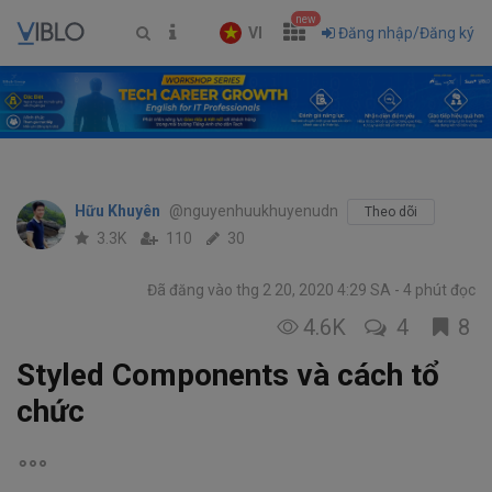
new
VI
Đăng nhập/Đăng ký
Hữu Khuyên
@nguyenhuukhuyenudn
Theo dõi
3.3K
110
30
Đã đăng vào thg 2 20, 2020 4:29 SA
4 phút đọc
4.6K
4
8
Styled Components và cách tổ
chức