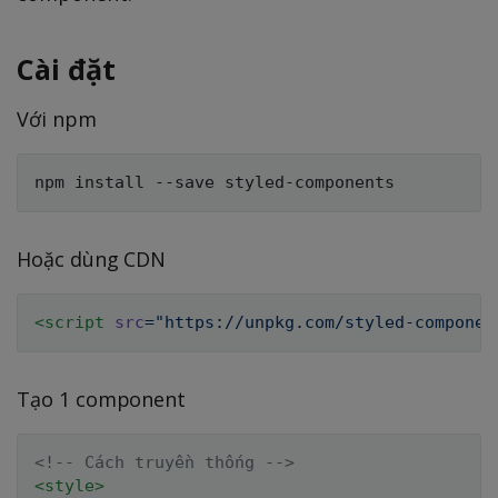
Cài đặt
Với npm
Hoặc dùng CDN
<
script
src
=
"
https://unpkg.com/styled-componen
Tạo 1 component
<!-- Cách truyền thống -->
<
style
>