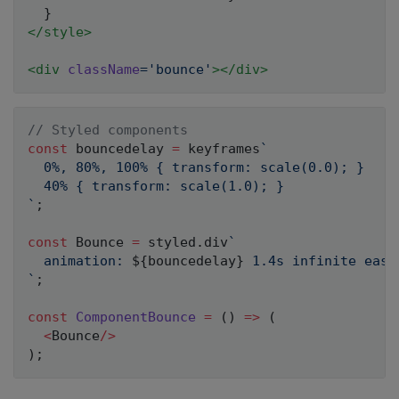
}
</
style
>
<
div
className
=
'
bounce
'
>
</
div
>
// Styled components
const
 bouncedelay 
=
 keyframes
`
  0%, 80%, 100% { transform: scale(0.0); } 

`
;
const
 Bounce 
=
 styled
.
div
`
  animation: 
${
bouncedelay
}
`
;
const
ComponentBounce
=
(
)
=>
(
<
Bounce
/
>
)
;