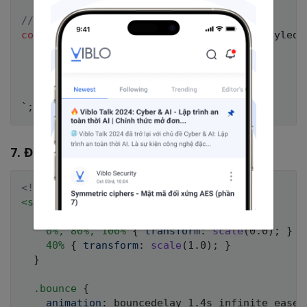
// Override Inline style
const
 MyStyledComponent 
=
styled
(
InlineStyledC
  &[style] {

    font-size: 12px !important;

    color: blue !important;

`
;
7. Định nghĩa
CSS3
keyframe
<!-- Cách truyền thống -->
<
style
>
@keyframes
 bouncedelay
{
0%, 80%, 100%
{
transform
:
scale
(
0.0
)
;
}
40%
{
transform
:
scale
(
1.0
)
;
}
}
.bounce
{
animation
:
 bouncedelay 1.4s infinite ease-