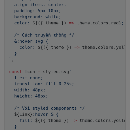
  align-items: center;

  padding: 5px 10px;

  background: white;

  color: 
${
(
{
 theme 
}
)
=>
 theme
.
colors
.
red
}
;

  /* Cách truyền thống */

  &:hover svg {

    color: 
${
(
{
 theme 
}
)
=>
 theme
.
colors
.
yello
`
;
const
 Icon 
=
 styled
.
svg
`
  flex: none;

  transition: fill 0.25s;

  width: 48px;

  height: 48px;

  /* Với styled components */

${
Link
}
:hover & {

    fill: 
${
(
{
 theme 
}
)
=>
 theme
.
colors
.
yellow