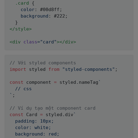
.card
{
color
:
 #00d8ff
;
background
:
 #222
;
}
</
style
>
<
div
class
=
"
card
"
>
</
div
>
// Với styled components
import
 styled 
from
"styled-components"
;
const
 component 
=
 styled
.
nameTag
`
`
;
// Ví dụ tạo một component card
const
 Card 
=
 styled
.
div
`
  padding: 10px;

  color: white;

  background: red;
