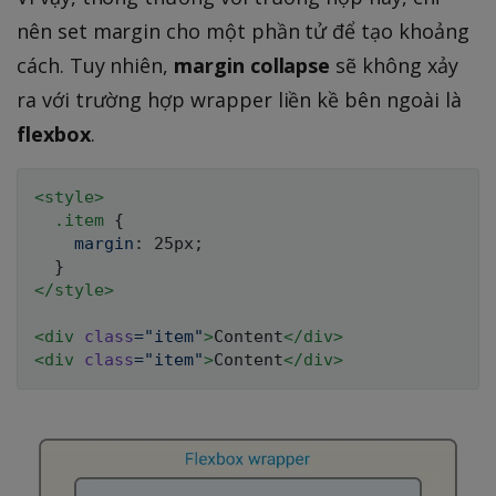
nên set margin cho một phần tử để tạo khoảng
cách. Tuy nhiên,
margin collapse
sẽ không xảy
ra với trường hợp wrapper liền kề bên ngoài là
flexbox
.
<
style
>
.item
{
margin
:
 25px
;
}
</
style
>
<
div
class
=
"
item
"
>
Content
</
div
>
<
div
class
=
"
item
"
>
Content
</
div
>