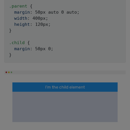
.parent 
{
margin
:
 50px auto 0 auto
;
width
:
 400px
;
height
:
 120px
;
}
.child 
{
margin
:
 50px 0
;
}