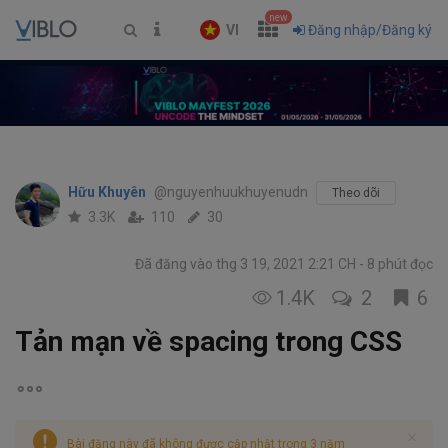
new
VI
Đăng nhập/Đăng ký
Hữu Khuyên
@nguyenhuukhuyenudn
Theo dõi
3.3K
110
30
Đã đăng vào thg 3 19, 2021 2:21 CH
8 phút đọc
1.4K
2
6
Tản mạn về spacing trong CSS
Bài đăng này đã không được cập nhật trong 3 năm