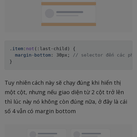
.
item
:
not
(
:
last-child
)
{
margin-bottom
:
 30px
;
// selector đến các phầ
}
Tuy nhiên cách này sẽ chạy đúng khi hiển thị
một cột, nhưng nếu giao diện từ 2 cột trở lên
thì lúc này nó không còn đúng nữa, ở đây là cái
số 4 vẫn có margin bottom