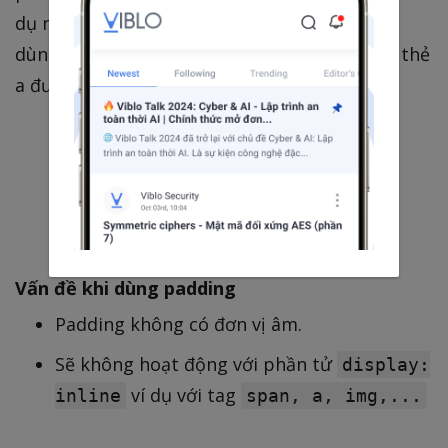
dụ như hình dưới đây minh hoạ khi chúng ta
dùng padding cho thẻ a để phạm vi click của thẻ
a được mở rộng hơn.
Vấn đề khi dùng padding
Padding không có đơn vị âm.
Sẽ không hoạt động với phần tử
display:
ví dụ với tag
inline
span, a, img,...