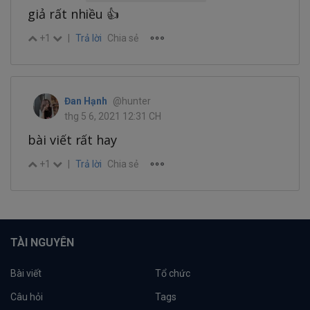
giả rất nhiều 👍
+1
|
Trả lời
Chia sẻ
Đan Hạnh
@hunter
thg 5 6, 2021 12:31 CH
bài viết rất hay
+1
|
Trả lời
Chia sẻ
TÀI NGUYÊN
Bài viết
Tổ chức
Câu hỏi
Tags