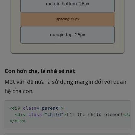
Con hơn cha, là nhà sẽ nát
Một vấn đề nữa là sử dụng margin đối với quan
hệ cha con.
<
div
class
=
"
parent
"
>
<
div
class
=
"
child
"
>
I'm the child element
</
di
</
div
>