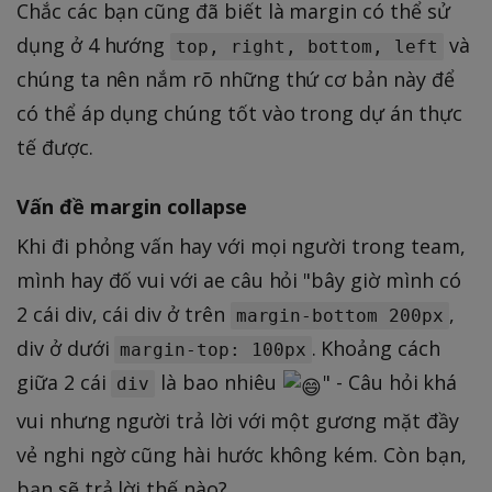
Chắc các bạn cũng đã biết là margin có thể sử
dụng ở 4 hướng
và
top, right, bottom, left
chúng ta nên nắm rõ những thứ cơ bản này để
có thể áp dụng chúng tốt vào trong dự án thực
tế được.
Vấn đề margin collapse
Khi đi phỏng vấn hay với mọi người trong team,
mình hay đố vui với ae câu hỏi "bây giờ mình có
2 cái div, cái div ở trên
,
margin-bottom 200px
div ở dưới
. Khoảng cách
margin-top: 100px
giữa 2 cái
là bao nhiêu
" - Câu hỏi khá
div
vui nhưng người trả lời với một gương mặt đầy
vẻ nghi ngờ cũng hài hước không kém. Còn bạn,
bạn sẽ trả lời thế nào?