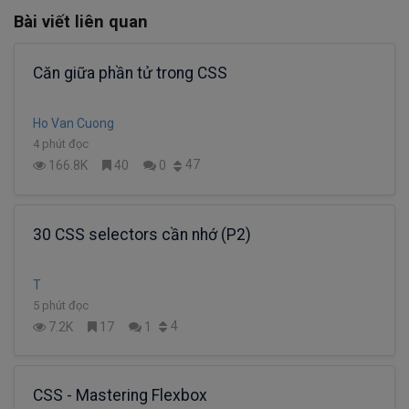
Bài viết liên quan
Căn giữa phần tử trong CSS
Ho Van Cuong
4 phút đọc
47
166.8K
40
0
30 CSS selectors cần nhớ (P2)
T
5 phút đọc
4
7.2K
17
1
CSS - Mastering Flexbox