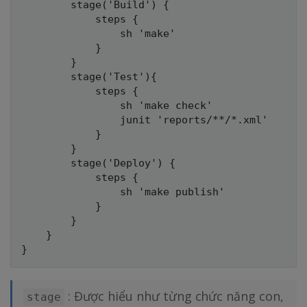
        stage('Build') { 

            steps { 

                sh 'make' 

            }

        }

        stage('Test'){

            steps {

                sh 'make check'

                junit 'reports/**/*.xml' 

            }

        }

        stage('Deploy') {

            steps {

                sh 'make publish'

            }

        }

    }

: Được hiểu như từng chức năng con,
stage