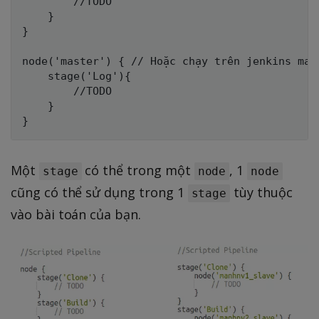
        //TODO

    }

}

node('master') { // Hoặc chạy trên jenkins mast
    stage('Log'){

        //TODO

    }

Một
có thể trong một
, 1
stage
node
node
cũng có thể sử dụng trong 1
tùy thuộc
stage
vào bài toán của bạn.