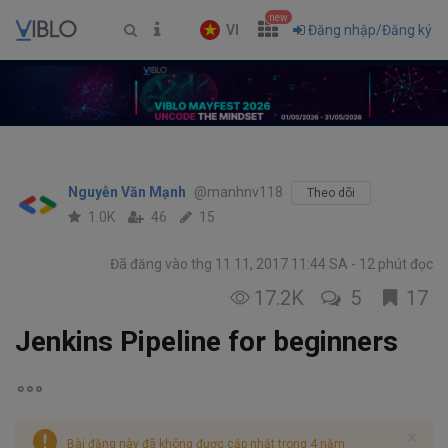
new
VI
Đăng nhập/Đăng ký
Nguyễn Văn Mạnh
@manhnv118
Theo dõi
1.0K
46
15
Đã đăng vào thg 11 11, 2017 11:44 SA
12 phút đọc
17.2K
5
17
Jenkins Pipeline for beginners
Bài đăng này đã không được cập nhật trong 4 năm