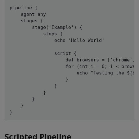
pipeline {

    agent any

    stages {

        stage('Example') {

            steps {

                echo 'Hello World'

                script {

                    def browsers = ['chrome', '
                    for (int i = 0; i < browser
                        echo "Testing the ${bro
                    }

                }

            }

        }

    }

Scripted Pipeline