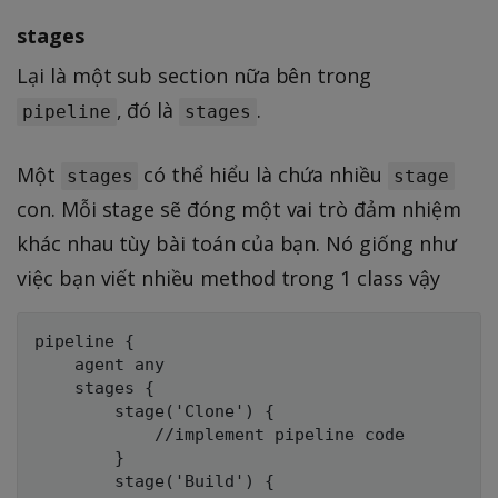
stages
Lại là một sub section nữa bên trong
, đó là
.
pipeline
stages
Một
có thể hiểu là chứa nhiều
stages
stage
con. Mỗi stage sẽ đóng một vai trò đảm nhiệm
khác nhau tùy bài toán của bạn. Nó giống như
việc bạn viết nhiều method trong 1 class vậy
pipeline {

    agent any

    stages { 

        stage('Clone') {

            //implement pipeline code 

        }

        stage('Build') {
