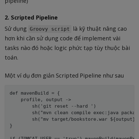
pipeline)
2. Scripted Pipeline
Sử dụng
là kỹ thuật nâng cao
Groovy script
hơn khi cần sử dụng code để implement vài
tasks nào đó hoặc logic phức tạp tùy thuộc bài
toán.
Một ví dụ đơn giản Scripted Pipeline như sau
def mavenBuild = {

    profile, output ->

        sh('git reset --hard ')

        sh("mvn clean compile exec:java packag
        sh("mv target/bookstore.war ${output}")
}

if (TOMCAT_USER == 'true') mavenBuild(mavenPro