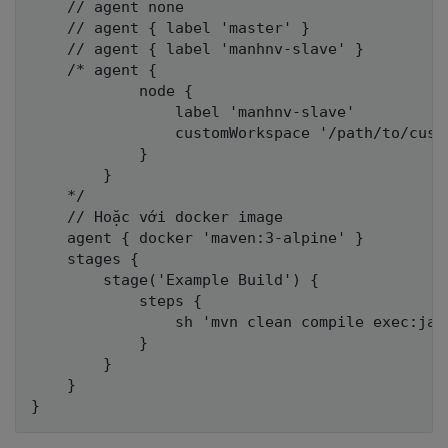
    // agent none

    // agent { label 'master' }

    // agent { label 'manhnv-slave' }

    /* agent {

            node {

                label 'manhnv-slave'

                customWorkspace '/path/to/custo
            }

        }

    */

    // Hoặc với docker image

    agent { docker 'maven:3-alpine' } 

    stages {

        stage('Example Build') {

            steps {

                sh 'mvn clean compile exec:java
            }

        }

    }
