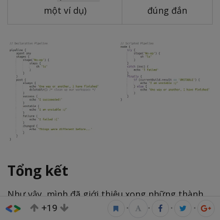
một ví dụ)
đúng đắn
Tổng kết
Như vậy, mình đã giới thiệu xong những thành
+19
phần cơ bản và cũng là thành phần bắt đầu để
•
•
•
•