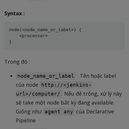
Syntax :
node(<node_name_or_label>) {

    <processor>

Trong đó :
: Tên hoặc label
node_name_or_label
của node
http://<jenkins-
. Nếu để trống, xử lý này
url>/computer/
sẽ take một node bất kỳ đang available.
Giống như
của Declarative
agent any
Pipeline