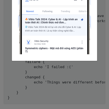
    post {

        always {

            echo 'One way or another, I have fi
            deleteDir() /* clean up our workspa
        }

        success {

            echo 'I succeeeded!'

        }

        unstable {

            echo 'I am unstable :/'

        }

        failure {

            echo 'I failed :('

        }

        changed {

            echo 'Things were different before.
        }

    }
