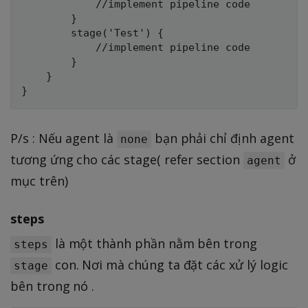
            //implement pipeline code 

        }

        stage('Test') {

            //implement pipeline code 

        }

    }

P/s : Nếu agent là
bạn phải chỉ định agent
none
tương ứng cho các stage( refer section
ở
agent
mục trên)
steps
là một thành phần nằm bên trong
steps
con. Nơi mà chúng ta đặt các xử lý logic
stage
bên trong nó .