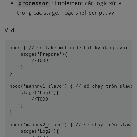
: Implement các logic xử lý
processor
trong các stage, hoặc shell script ..vv
Ví dụ :
node { // sẽ take một node bất kỳ đang availabl
    stage('Prepare'){

        //TODO

    }

}

node('manhnv1_slave') { // sẽ chạy trên slave m
    stage('Log1'){

        //TODO

    }

}

node('manhnv2_slave') { // sẽ chạy trên slave m
    stage('Log2'){
