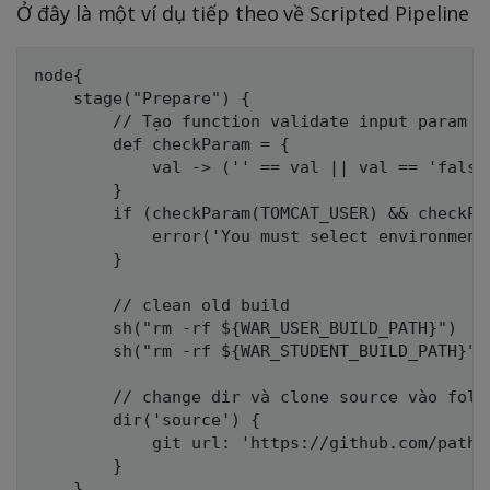
Ở đây là một ví dụ tiếp theo về Scripted Pipeline
node{

    stage("Prepare") {

        // Tạo function validate input param

        def checkParam = {

            val -> ('' == val || val == 'false'
        }

        if (checkParam(TOMCAT_USER) && checkPar
            error('You must select environment(
        }

        // clean old build

        sh("rm -rf ${WAR_USER_BUILD_PATH}")

        sh("rm -rf ${WAR_STUDENT_BUILD_PATH}")

        // change dir và clone source vào folde
        dir('source') { 

            git url: 'https://github.com/path/
        }

    }
