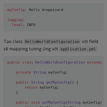
myConfig
:
 Hello dropwizard

logging
:
level
:
Tạo class
với field
HelloWorldConfiguration
sẽ mapping tương ứng với
application.yml
public
class
HelloWorldConfiguration
extends
i
private
String
 myConfig
;
public
String
getMyConfig
(
)
{
return
 myConfig
;
}
public
void
setMyConfig
(
String
 myConfig
)
{