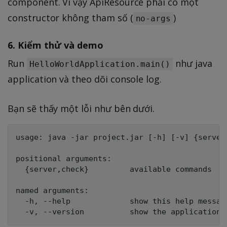
component. Vì vậy ApiResource phải có một
constructor không tham số (
)
no-args
6. Kiểm thử và demo
Run
như java
HelloWorldApplication.main()
application và theo dõi console log.
Bạn sẽ thấy một lỗi như bên dưới.
usage: java -jar project.jar [-h] [-v] {server,
positional arguments:

  {server,check}         available commands

named arguments:

  -h, --help             show this help message