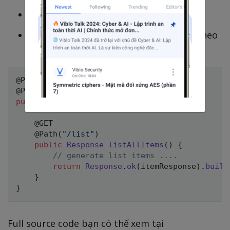
Entry point API :
/api/list
: response data về client theo
@Produces
content type là
application/json
@Path
(
"/api"
)
@Produces
(
MediaType
.
APPLICATION_JSON
)
public
class
ApiResource
{
@GET
@Path
(
"/list"
)
public
Response
listAllItems
(
)
{
// generate list items ....
return
Response
.
ok
(
itemResponse
)
.
build
}
}
Full source code bạn có thể xem tại