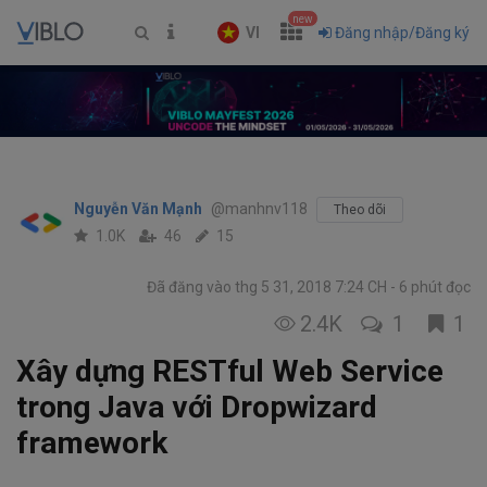
new
VI
Đăng nhập/Đăng ký
Nguyễn Văn Mạnh
@manhnv118
Theo dõi
1.0K
46
15
Đã đăng vào thg 5 31, 2018 7:24 CH
6 phút đọc
2.4K
1
1
Xây dựng RESTful Web Service
trong Java với Dropwizard
framework