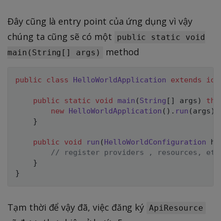
Đây cũng là entry point của ứng dụng vì vậy
chúng ta cũng sẽ có một
public static void
method
main(String[] args)
public
class
HelloWorldApplication
extends
io
.
public
static
void
main
(
String
[
]
 args
)
thr
new
HelloWorldApplication
(
)
.
run
(
args
)
;
}
public
void
run
(
HelloWorldConfiguration
 he
// register providers , resources, etc
}
}
Tạm thời để vậy đã, việc đăng ký
ApiResource