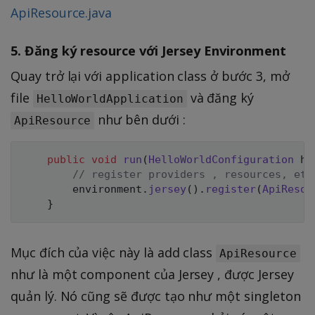
ApiResource.java
5. Đăng ký resource với Jersey Environment
Quay trở lại với application class ở bước 3, mở
file
và đăng ký
HelloWorldApplication
như bên dưới :
ApiResource
public
void
run
(
HelloWorldConfiguration
 he
// register providers , resources, etc
        environment
.
jersey
(
)
.
register
(
ApiResou
}
Mục đích của việc này là add class
ApiResource
như là một component của Jersey , được Jersey
quản lý. Nó cũng sẽ được tạo như một singleton