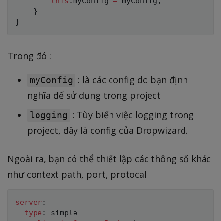
this
.
myConfig 
=
 myConfig
;
}
}
Trong đó :
: là các config do bạn định
myConfig
nghĩa để sử dụng trong project
: Tùy biến việc logging trong
logging
project, đây là config của Dropwizard.
Ngoài ra, bạn có thể thiết lập các thông số khác
như context path, port, protocal
server
:
type
:
 simple
