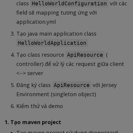
class
với các
HelloWorldConfiguration
field sẽ mapping tương ứng với
application.yml
Tạo java main application class
HelloWorldApplication
Tạo class resource
(
ApiResource
controller) để xử lý các request giữa client
<--> server
Đăng ký class
với Jersey
ApiResource
Environment (singleton object)
Kiểm thử và demo
1. Tạo maven project
Tạo maven project sử dụng dropwizard-