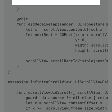
        setupSubviews()

    }

    @objc

    func didReceiveTap(sender: UITapGestureReco
        let x = scrollView.contentOffset.x

        let nextRect = CGRect(x: x + scrollView
                              y: 0,

                              width: scrollView
                              height: scrollVie
        scrollView.scrollRectToVisible(nextRect
    }

}

extension InfiniteScrollView: UIScrollViewDeleg
    func scrollViewDidScroll(_ scrollView: UISc
        guard _datasource != nil else { return 
        let x = scrollView.contentOffset.x

        if x >=  scrollView.frame.size.width *