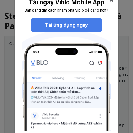
Tải ngay Viblo Mobile App
Bạn đang tìm cách khám phá Viblo dễ dàng hơn?
Step 3: Thêm Tap Gesture và
Paging Logic
Tải ứng dụng ngay
class InfiniteScrollView: UIView {

    lazy var tapView: UIView = {

        let view = UIView()

        view.backgroundColor = UIColor.clear

        let tapGesture = UITapGestureRecognize
        view.addGestureRecognizer(tapGesture)

        return view

    }()

    override init(frame: CGRect) {

        super.init(frame: frame)

        self.backgroundColor = UIColor.gray

        scrollView.delegate = self
