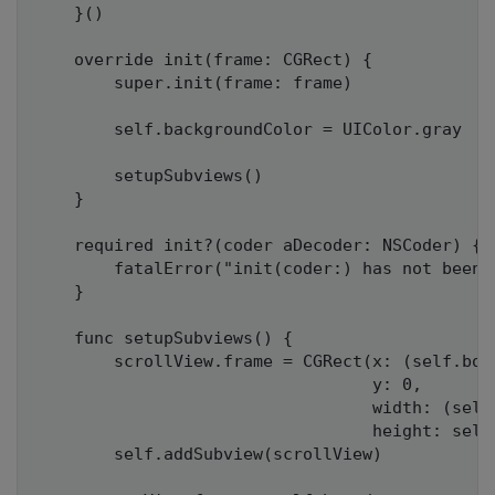
    }()

    override init(frame: CGRect) {

        super.init(frame: frame)

        self.backgroundColor = UIColor.gray

        setupSubviews()

    }

    required init?(coder aDecoder: NSCoder) {

        fatalError("init(coder:) has not been i
    }

    func setupSubviews() {

        scrollView.frame = CGRect(x: (self.boun
                                  y: 0,

                                  width: (self.
                                  height: self.
        self.addSubview(scrollView)
