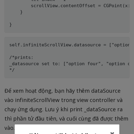
        scrollView.contentOffset = CGPoint(x: 
    }

self.infiniteScrollView.datasource = ["option 
/*prints: 

_datasource set to: ["option four", "option on
Để xem hoạt động, bạn hãy thêm dataSource
vào infiniteScrollView trong view controller và
chạy ứng dụng. Lưu ý khi print _dataSource ra
thì phần tử đầu tiên, và cuối cùng đã được thêm
vào.