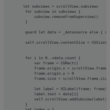
       let subviews = scrollView.subviews

        for subview in subviews {

            subview.removeFromSuperview()

        }

        guard let data = _datasource else { ret
        self.scrollView.contentSize = CGSize(w
                                             h
        for i in 0..<data.count {

            var frame = CGRect()

            frame.origin.x = scrollView.frame.s
            frame.origin.y = 0

            frame.size = scrollView.frame.size

            let label = UILabel(frame: frame)

            label.text = data[i]

            self.scrollView.addSubview(label)

        }

        let index = 1
