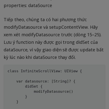
properties: dataSource
Tiếp theo, chúng ta có hai phương thức
modifyDatasource và setupContentView. Hãy
xem xét modifyDatasource trước (dòng 15–25).
Lưu ý function này được gọi trong didSet của
dataSource, vì vậy giao diện sẽ được update bất
kỳ lúc nào khi dataSource thay đổi.
class InfiniteScrollView: UIView {

    var datasource: [String]? {

        didSet {

            modifyDatasource()

        }

    }
