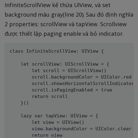
InfiniteScrollView kế thừa UIView, và set
background màu gray(line 20). Sau đó định nghĩa
2 properties: scrollView và tapView. Scrollview
được thiết lập paging enable và bỏ indicator.
class InfiniteScrollView: UIView {

    let scrollView: UIScrollView = {

        let scroll = UIScrollView()

        scroll.backgroundColor = UIColor.red

        scroll.showsHorizontalScrollIndicator =
        scroll.isPagingEnabled = true

        return scroll

    }()

    lazy var tapView: UIView = {

        let view = UIView()

        view.backgroundColor = UIColor.clear

        return view
