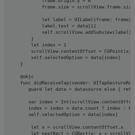
            frame.origin.y = 0

            frame.size = scrollView.frame.size

            let label = UILabel(frame: frame)

            label.text = data[i]

            self.scrollView.addSubview(label)

        }

        let index = 1

        scrollView.contentOffset = CGPoint(x: 
        self.selectedOption = data[index]

    }

    @objc

    func didReceiveTap(sender: UITapGestureReco
       guard let data = datasource else { retur
       var index = Int(scrollView.contentOffse
       index = index < data.count ? index : 0

       self.selectedOption = data[index]

        let x = scrollView.contentOffset.x

        let nextRect = CGRect(x: x + scrollView