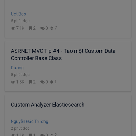
Uet Boo
5 phút đọc
7
7.1K
2
0
ASP.NET MVC Tip #4 - Tạo một Custom Data
Controller Base Class
Dương
8 phút đọc
1
1.5K
2
0
Custom Analyzer Elasticsearch
Nguyễn Đắc Trường
2 phút đọc
2
1.1K
1
0