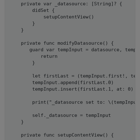
    private var _datasource: [String]? {

        didSet {

            setupContentView()

        }

    }

    private func modifyDatasource() {

       guard var tempInput = datasource, tempIn
           return 

        }

        let firstLast = (tempInput.first!, temp
        tempInput.append(firstLast.0)

        tempInput.insert(firstLast.1, at: 0)

        print("_datasource set to: \(tempInput)
        self._datasource = tempInput

    }

    private func setupContentView() {
