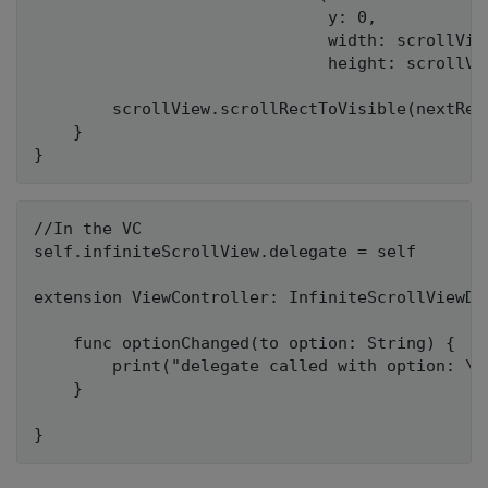
                              y: 0,

                              width: scrollView
                              height: scrollVie
        scrollView.scrollRectToVisible(nextRect
    }

//In the VC

self.infiniteScrollView.delegate = self

extension ViewController: InfiniteScrollViewDel
    func optionChanged(to option: String) {

        print("delegate called with option: \(o
    }
