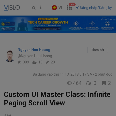
new
VI
Đăng nhập/Đăng ký
Nguyen Huu Hoang
Theo dõi
@Nguyen.Huu.Hoang
389
13
20
Đã đăng vào thg 11 13, 2018 3:17 SA
2 phút đọc
464
0
2
Custom UI Master Class: Infinite
Paging Scroll View