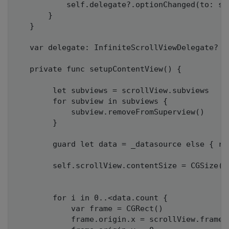
           self.delegate?.optionChanged(to: sel
       }

   }

   var delegate: InfiniteScrollViewDelegate?

   private func setupContentView() {

        let subviews = scrollView.subviews

        for subview in subviews {

            subview.removeFromSuperview()

        }

        guard let data = _datasource else { ret
        self.scrollView.contentSize = CGSize(w
                                             h
        for i in 0..<data.count {

            var frame = CGRect()

            frame.origin.x = scrollView.frame.s