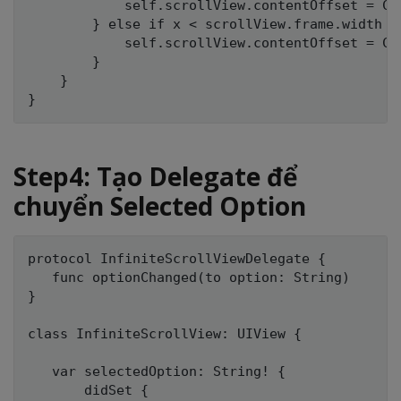
            self.scrollView.contentOffset = CG
        } else if x < scrollView.frame.width {

            self.scrollView.contentOffset = CG
        }

    }

Step4: Tạo Delegate để
chuyển Selected Option
protocol InfiniteScrollViewDelegate {

   func optionChanged(to option: String)

}

class InfiniteScrollView: UIView {

   var selectedOption: String! {

       didSet {
