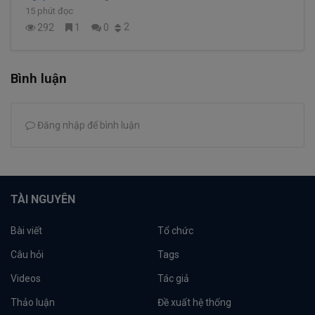
15 phút đọc
2
292
1
0
Bình luận
Đăng nhập để bình luận
TÀI NGUYÊN
Bài viết
Tổ chức
Câu hỏi
Tags
Videos
Tác giả
Thảo luận
Đề xuất hệ thống