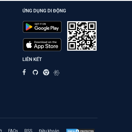
ỨNG DỤNG DI ĐỘNG
LIÊN KẾT
ỡ
FAQs
RSS
Điều khoản