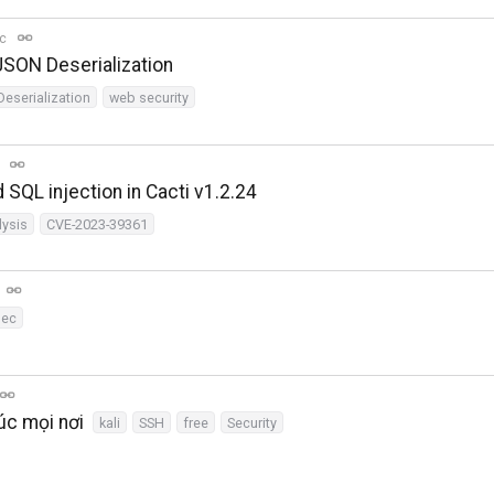
ọc
JSON Deserialization
Deserialization
web security
c
SQL injection in Cacti v1.2.24
lysis
CVE-2023-39361
sec
úc mọi nơi
kali
SSH
free
Security