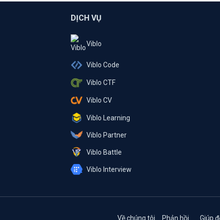
DỊCH VỤ
Viblo
Viblo Code
Viblo CTF
Viblo CV
Viblo Learning
Viblo Partner
Viblo Battle
Viblo Interview
Về chúng tôi
Phản hồi
Giúp đ