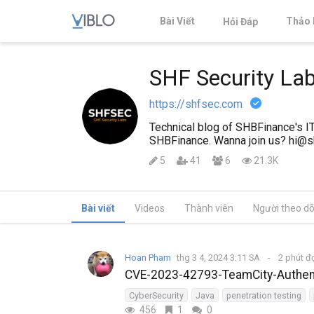
Bài Viết
Thảo 
Hỏi Đáp
SHF Security La
https://shfsec.com
Technical blog of SHBFinance's IT
SHBFinance. Wanna join us? hi@
5
41
6
21.3K
Bài viết
Videos
Thành viên
Người theo dõ
Hoan Pham
thg 3 4, 2024 3:11 SA
2 phút đ
CVE-2023-42793-TeamCity-Authenti
CyberSecurity
Java
penetration testing
456
1
0