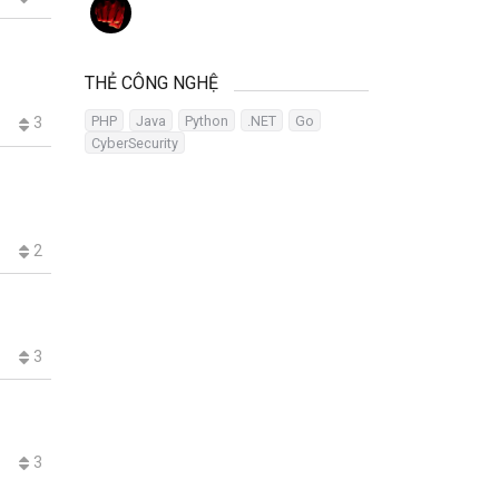
THẺ CÔNG NGHỆ
PHP
Java
Python
.NET
Go
3
CyberSecurity
2
3
3