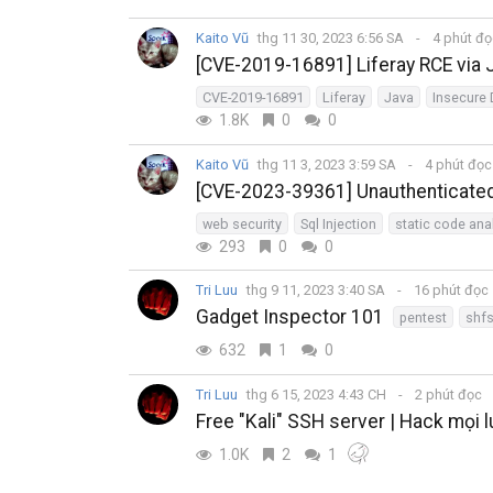
Kaito Vũ
thg 11 30, 2023 6:56 SA
4 phút đ
[CVE-2019-16891] Liferay RCE via 
CVE-2019-16891
Liferay
Java
Insecure 
1.8K
0
0
Kaito Vũ
thg 11 3, 2023 3:59 SA
4 phút đọ
[CVE-2023-39361] Unauthenticated 
web security
Sql Injection
static code ana
293
0
0
Tri Luu
thg 9 11, 2023 3:40 SA
16 phút đọc
Gadget Inspector 101
pentest
shf
632
1
0
Tri Luu
thg 6 15, 2023 4:43 CH
2 phút đọc
Free "Kali" SSH server | Hack mọi l
1.0K
2
1