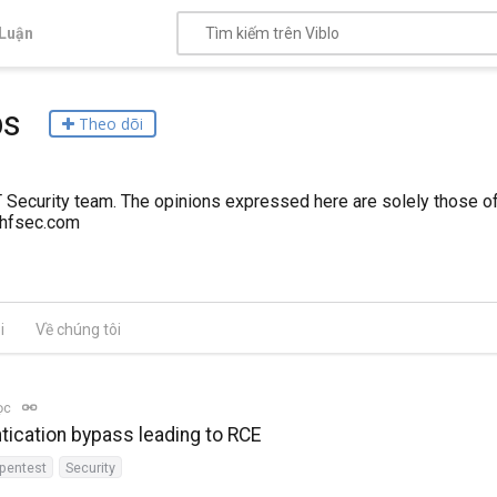
Luận
bs
Theo dõi
 Security team. The opinions expressed here are solely those of 
shfsec.com
i
Về chúng tôi
ọc
cation bypass leading to RCE
pentest
Security