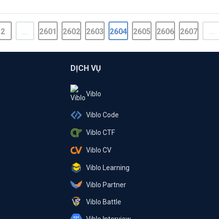
2
...
2601
2602
2603
2604
2605
2606
2607
...
DỊCH VỤ
Viblo
Viblo Code
Viblo CTF
Viblo CV
Viblo Learning
Viblo Partner
Viblo Battle
Viblo Interview