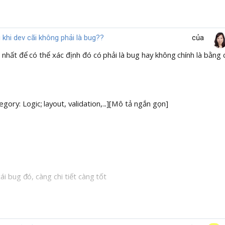
 khi dev cãi không phải là bug??
của
hất để có thể xác định đó có phải là bug hay không chính là bằng ch
gory: Logic; layout, validation,...][Mô tả ngắn gọn]
i bug đó, càng chi tiết càng tốt