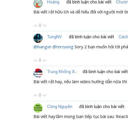
2.3 Expected result: kết quả mong muốn
Hoàng
đã bình luận cho bài viết
Chương
Bài viết rất hữu ích và dễ hiểu đối với người mới 
2.4 Expected operation document: đưa ra tài liệu
0
2.5 Complement: số lần bug xảy ra/số lần thực hi
TungNV
đã bình luận cho bài viết
Cách
Về evidence thì mô tả lên đó ngắn gọn nhưng súc t
@bangvn
@mrcuong
Sory 2 bạn muốn hỏi tới phát
Đó là một chút chia sẻ từ tại hạ, mong nhận được 
0
Trung Khổng Xuân
đã bình luận cho bài viết
Bài viết rất hay, nếu làm video hướng dẫn nữa thì 
0
Công Nguyễn
đã bình luận cho bài viết
Bài viết hay lắm mong bạn tiếp tục bài sau: Reac