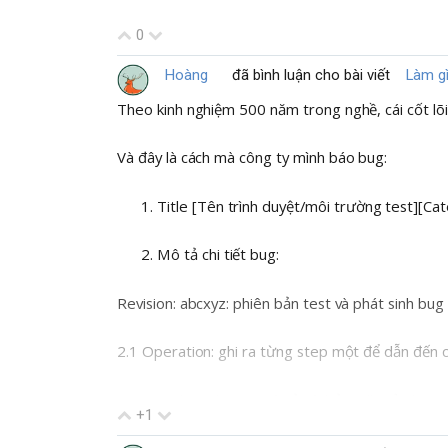
0
Hoàng
đã bình luận cho bài viết
Làm gì
Theo kinh nghiệm 500 năm trong nghề, cái cốt lõi n
Và đây là cách mà công ty mình báo bug:
Title [Tên trình duyệt/môi trường test][Cate
Mô tả chi tiết bug:
Revision: abcxyz: phiên bản test và phát sinh bug
2.1 Operation: ghi ra từng step một để dẫn đến cá
2.2 Actual result/NG: mô tả cái bản mặt của bug
+1