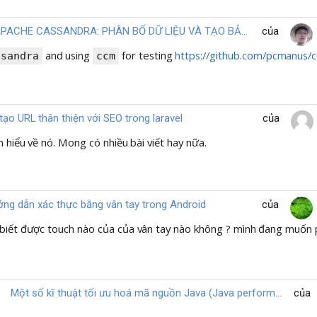
APACHE CASSANDRA: PHÂN BỐ DỮ LIỆU VÀ TẠO BẢN SAO DỮ LIỆU TRONG CLUSTER - PARTITIONER VÀ REPLICATION.
của
and using
for testing
https://github.com/pcmanus/
ssandra
ccm
tạo URL thân thiện với SEO trong laravel
của
m hiểu về nó. Mong có nhiều bài viết hay nữa.
ng dẫn xác thực bằng vân tay trong Android
của
n biết được touch nào của của vân tay nào không ? mình đang muốn 
Một số kĩ thuật tối ưu hoá mã nguồn Java (Java performance) - Phần 1
của