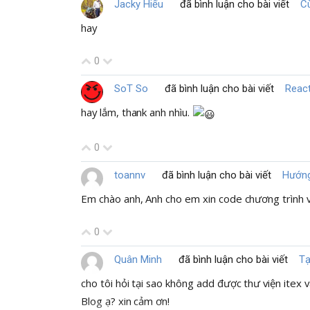
Jacky Hiếu
đã bình luận cho bài viết
C
hay
0
SoT So
đã bình luận cho bài viết
React
hay lắm, thank anh nhìu.
0
toannv
đã bình luận cho bài viết
Hướng
Em chào anh, Anh cho em xin code chương trình v
0
Quân Minh
đã bình luận cho bài viết
Tạ
cho tôi hỏi tại sao không add được thư viện itex 
Blog ạ? xin cảm ơn!