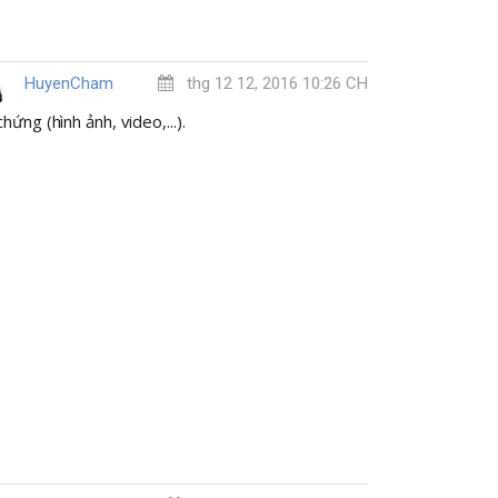
HuyenCham
thg 12 12, 2016 10:26 CH
ứng (hình ảnh, video,...).