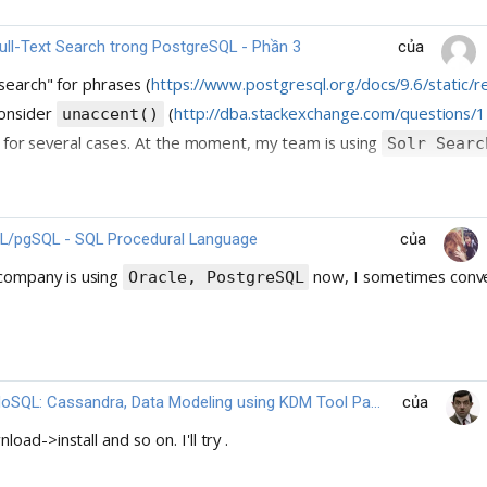
ull-Text Search trong PostgreSQL - Phần 3
của
search" for phrases (
https://www.postgresql.org/docs/9.6/static/r
consider
(
http://dba.stackexchange.com/questions/1
unaccent()
mit for several cases. At the moment, my team is using
Solr Searc
L/pgSQL - SQL Procedural Language
của
company is using
now, I sometimes conve
Oracle, PostgreSQL
NoSQL: Cassandra, Data Modeling using KDM Tool Part: 3
của
d->install and so on. I'll try .