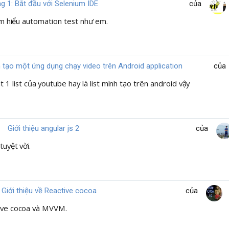
 1: Bắt đầu với Selenium IDE
của
tìm hiểu automation test như em.
 dẫn chứng (nếu có, thường là spec)
ện thao tác test (thông thường chạy mình chạy 3 lần)
 tạo một ứng dụng chạy video trên Android application
của
ích, highlight chỗ bị bug càng high càng tốt :>
 1 list của youtube hay là list mình tạo trên android vậy
chỉ giáo.
Giới thiệu angular js 2
của
tuyệt vời.
Giới thiệu về Reactive cocoa
của
tive cocoa và MVVM.