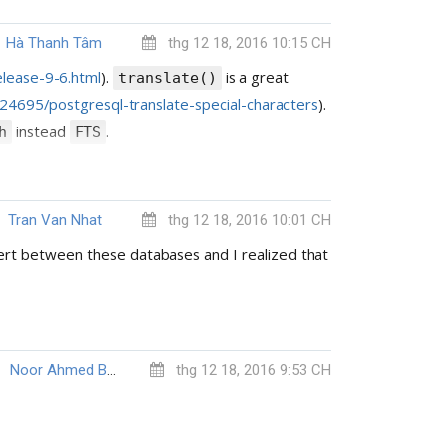
Hà Thanh Tâm
thg 12 18, 2016 10:15 CH
elease-9-6.html
).
is a great
translate()
24695/postgresql-translate-special-characters
).
instead
.
h
FTS
Tran Van Nhat
thg 12 18, 2016 10:01 CH
rt between these databases and I realized that
Noor Ahmed Biswas
thg 12 18, 2016 9:53 CH