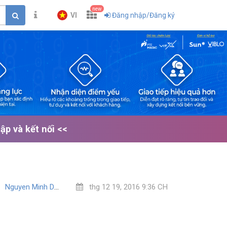
new
VI
Đăng nhập/Đăng ký
p và kết nối <<
Nguyen Minh Dinh
thg 12 19, 2016 9:36 CH