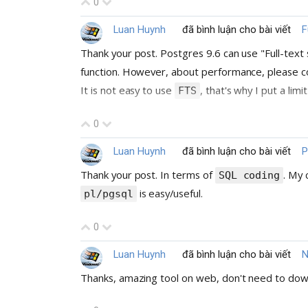
0
Luan Huynh
đã bình luận cho bài viết
F
Thank your post. Postgres 9.6 can use "Full-text 
function. However, about performance, please 
It is not easy to use
, that's why I put a li
FTS
0
Luan Huynh
đã bình luận cho bài viết
P
Thank your post. In terms of
. My 
SQL coding
is easy/useful.
pl/pgsql
0
Luan Huynh
đã bình luận cho bài viết
Thanks, amazing tool on web, don't need to downloa