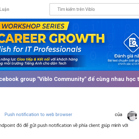
Luận
cebook group "Viblo Community" để cùng nhau học tậ
Push notification to web browser
của
int đó để gửi push notification về phía client giúp mình với