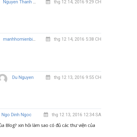
Nguyen Thanh Hai
thg 12 14, 2016 9:29 CH
manhhomienbienthuy
thg 12 14, 2016 5:38 CH
Du Nguyen
thg 12 13, 2016 9:55 CH
Ngo Dinh Ngoc
thg 12 13, 2016 12:34 SA
ủa Blog? xin hỏi làm sao có đủ các thư viện của