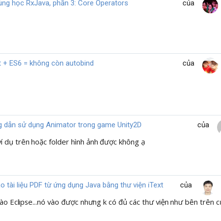
ùng học RxJava, phần 3: Core Operators
của
 + ES6 = không còn autobind
của
 dẫn sử dụng Animator trong game Unity2D
của
í dụ trên hoặc folder hình ảnh được không ạ
o tài liệu PDF từ ứng dụng Java bằng thư viện iText
của
vào Eclipse...nó vào được nhưng k có đủ các thư viện như bên trên c