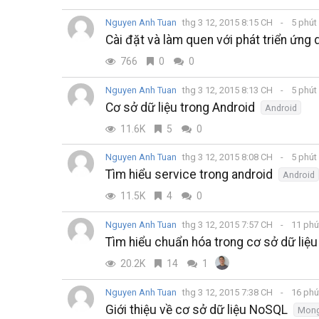
Nguyen Anh Tuan
thg 3 12, 2015 8:15 CH
5 phút
Cài đặt và làm quen với phát triển ứng
766
0
0
Nguyen Anh Tuan
thg 3 12, 2015 8:13 CH
5 phút
Cơ sở dữ liệu trong Android
Android
11.6K
5
0
Nguyen Anh Tuan
thg 3 12, 2015 8:08 CH
5 phút
Tìm hiểu service trong android
Android
11.5K
4
0
Nguyen Anh Tuan
thg 3 12, 2015 7:57 CH
11 phú
Tìm hiểu chuẩn hóa trong cơ sở dữ liệu
20.2K
14
1
Nguyen Anh Tuan
thg 3 12, 2015 7:38 CH
16 phú
Giới thiệu về cơ sở dữ liệu NoSQL
Mon