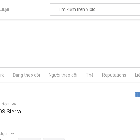
Luận
rk
Đang theo dõi
Người theo dõi
Thẻ
Reputations
Li
t đọc
OS Sierra
 đọc