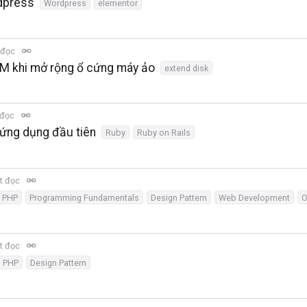
rdpress
Wordpress
elementor
 đọc
VM khi mở rộng ổ cứng máy ảo
extend disk
 đọc
à ứng dụng đầu tiên
Ruby
Ruby on Rails
t đọc
PHP
Programming Fundamentals
Design Pattern
Web Development
t đọc
PHP
Design Pattern