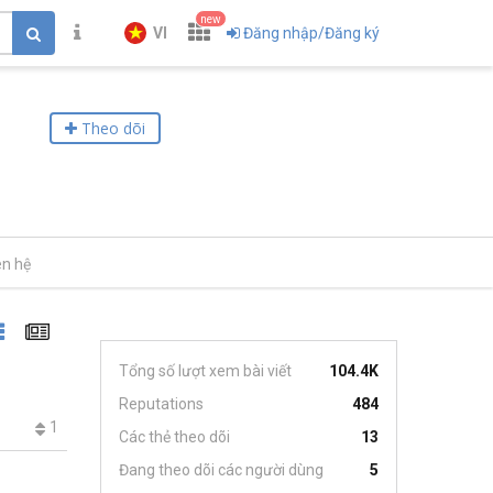
new
VI
Đăng nhập/Đăng ký
Theo dõi
ên hệ
Tổng số lượt xem bài viết
104.4K
Reputations
484
1
Các thẻ theo dõi
13
Đang theo dõi các người dùng
5