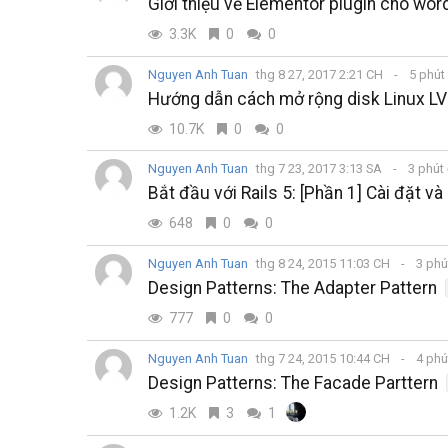
Giới thiệu về Elementor plugin cho wo
3.3K
0
0
Nguyen Anh Tuan
thg 8 27, 2017 2:21 CH
5 phút
Hướng dẫn cách mở rộng disk Linux L
10.7K
0
0
Nguyen Anh Tuan
thg 7 23, 2017 3:13 SA
3 phút
Bắt đầu với Rails 5: [Phần 1] Cài đặt v
648
0
0
Nguyen Anh Tuan
thg 8 24, 2015 11:03 CH
3 phú
Design Patterns: The Adapter Pattern
777
0
0
Nguyen Anh Tuan
thg 7 24, 2015 10:44 CH
4 phú
Design Patterns: The Facade Parttern
1.2K
3
1