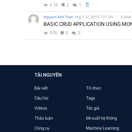
6.1K
2
1
Nguyen Anh Tuan
thg 3 12, 2015 7:27 CH
5 phút
BASIC CRUD APPLICATION USING M
979
0
0
TÀI NGUYÊN
Bài viết
Tổ chức
Câu hỏi
Tags
Videos
Tác giả
Thảo luận
Đề xuất hệ thống
Công cụ
Machine Learning