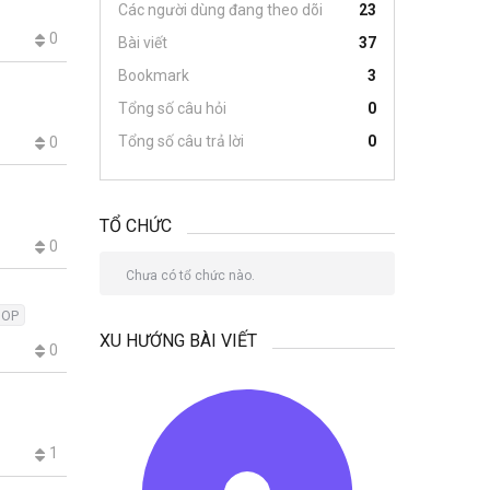
Các người dùng đang theo dõi
23
0
Bài viết
37
Bookmark
3
Tổng số câu hỏi
0
Tổng số câu trả lời
0
0
TỔ CHỨC
0
Chưa có tổ chức nào.
OOP
XU HƯỚNG BÀI VIẾT
0
1