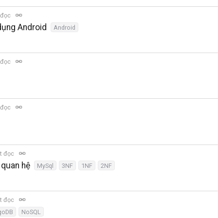
 đọc
 dụng Android
Android
 đọc
 đọc
t đọc
 quan hệ
MySql
3NF
1NF
2NF
t đọc
goDB
NoSQL