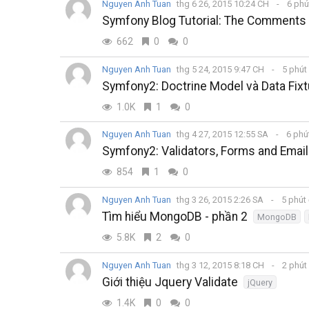
Nguyen Anh Tuan
thg 6 26, 2015 10:24 CH
6 phú
Symfony Blog Tutorial: The Comments 
662
0
0
Nguyen Anh Tuan
thg 5 24, 2015 9:47 CH
5 phút
Symfony2: Doctrine Model và Data Fix
1.0K
1
0
Nguyen Anh Tuan
thg 4 27, 2015 12:55 SA
6 phú
Symfony2: Validators, Forms and Email
854
1
0
Nguyen Anh Tuan
thg 3 26, 2015 2:26 SA
5 phút
Tìm hiểu MongoDB - phần 2
MongoDB
5.8K
2
0
Nguyen Anh Tuan
thg 3 12, 2015 8:18 CH
2 phút
Giới thiệu Jquery Validate
jQuery
1.4K
0
0