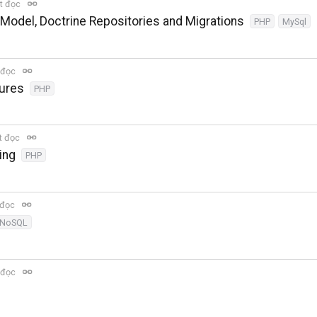
t đọc
Model, Doctrine Repositories and Migrations
PHP
MySql
 đọc
tures
PHP
t đọc
ing
PHP
 đọc
NoSQL
 đọc