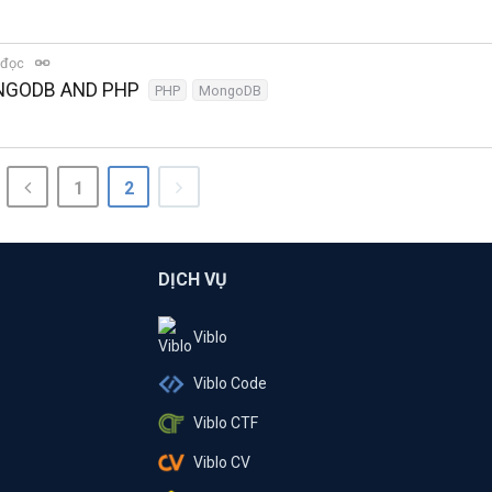
 đọc
ONGODB AND PHP
PHP
MongoDB
1
2
DỊCH VỤ
Viblo
Viblo Code
Viblo CTF
Viblo CV