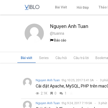
Bài Viết
Thảo 
Hỏi Đáp
Nguyen Anh Tuan
@tuanna
Báo cáo
Bài viết
Series
Câu hỏi
Câu trả lời
Bookma
Nguyen Anh Tuan
thg 10 25, 2017 5:41 SA
3 phú
Cài đặt Apache, MySQL, PHP trên mac
2.1K
0
1
Nguyen Anh Tuan
thg 9 24, 2017 7:19 SA
3 phút