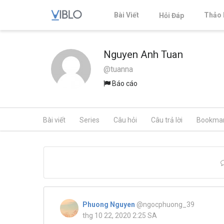
Bài Viết
Thảo 
Hỏi Đáp
Nguyen Anh Tuan
@tuanna
Báo cáo
Bài viết
Series
Câu hỏi
Câu trả lời
Bookma
Phuong Nguyen
@ngocphuong_39
thg 10 22, 2020 2:25 SA