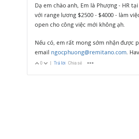
Dạ em chào anh, Em là Phượng - HR tại 
với range lương $2500 - $4000 - làm việ
open cho công việc mới không ạh.
Nếu có, em rất mong sớm nhận được p
email
ngocphuong@remitano.com
. Ha
0
|
Trả lời
Chia sẻ