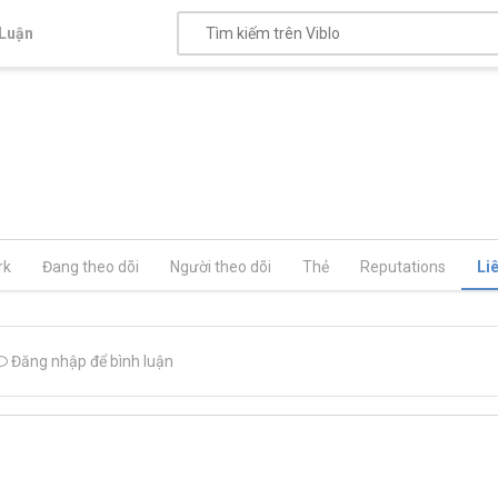
Luận
rk
Đang theo dõi
Người theo dõi
Thẻ
Reputations
Li
Đăng nhập để bình luận