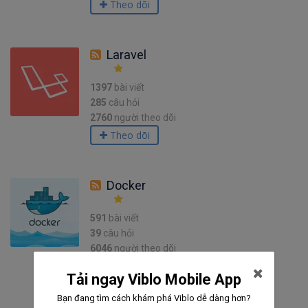
Theo dõi
Laravel
1397
bài viết
285
câu hỏi
2760
người theo dõi
Theo dõi
Docker
591
bài viết
39
câu hỏi
6046
người theo dõi
Theo dõi
Tải ngay Viblo Mobile App
Bạn đang tìm cách khám phá Viblo dễ dàng hơn?