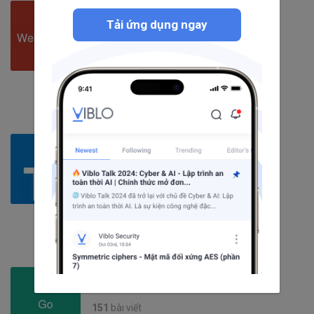
WebSocket
Tải ứng dụng ngay
49
bài viết
5
câu hỏi
1747
người theo dõi
Theo dõi
TypeScript
227
bài viết
7
câu hỏi
2305
người theo dõi
Theo dõi
Go
151
bài viết