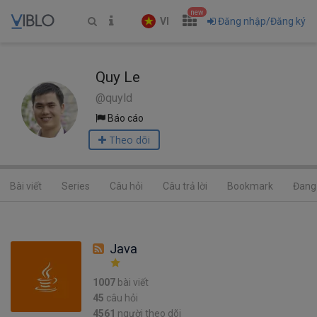
new
VI
Đăng nhập/Đăng ký
Quy Le
@quyld
Báo cáo
Theo dõi
Bài viết
Series
Câu hỏi
Câu trả lời
Bookmark
Đang 
Java
1007
bài viết
45
câu hỏi
4561
người theo dõi