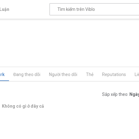
Luận
rk
Đang theo dõi
Người theo dõi
Thẻ
Reputations
Li
Sắp xếp theo:
Ngày
Không có gì ở đây cả