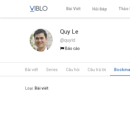
Bài Viết
Thảo 
Hỏi Đáp
Quy Le
@quyld
Báo cáo
Bài viết
Series
Câu hỏi
Câu trả lời
Bookma
Loại:
Bài viết