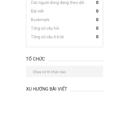
Các người dùng đang theo dõi
0
Bài viết
0
Bookmark
0
Tổng số câu hỏi
0
Tổng số câu trả lời
0
TỔ CHỨC
Chưa có tổ chức nào.
XU HƯỚNG BÀI VIẾT