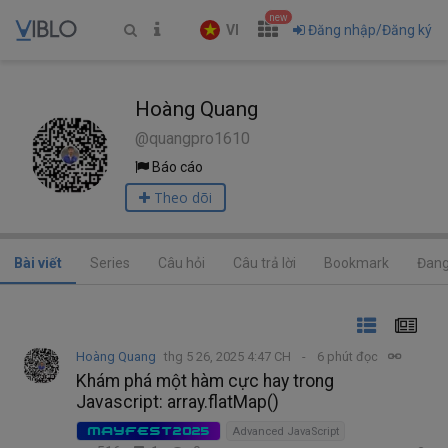
new
VI
Đăng nhập/Đăng ký
Hoàng Quang
@quangpro1610
Báo cáo
Theo dõi
Bài viết
Series
Câu hỏi
Câu trả lời
Bookmark
Đang
Hoàng Quang
thg 5 26, 2025 4:47 CH
6 phút đọc
Khám phá một hàm cực hay trong
Javascript: array.flatMap()
MAYFEST2025
Advanced JavaScript