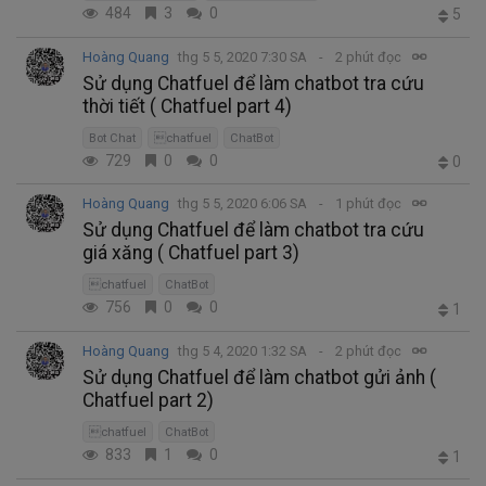
484
3
0
5
Hoàng Quang
thg 5 5, 2020 7:30 SA
2 phút đọc
Sử dụng Chatfuel để làm chatbot tra cứu
thời tiết ( Chatfuel part 4)
Bot Chat
chatfuel
ChatBot
729
0
0
0
Hoàng Quang
thg 5 5, 2020 6:06 SA
1 phút đọc
Sử dụng Chatfuel để làm chatbot tra cứu
giá xăng ( Chatfuel part 3)
chatfuel
ChatBot
756
0
0
1
Hoàng Quang
thg 5 4, 2020 1:32 SA
2 phút đọc
Sử dụng Chatfuel để làm chatbot gửi ảnh (
Chatfuel part 2)
chatfuel
ChatBot
833
1
0
1