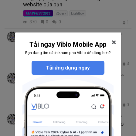
website của bạn
MAYFEST
2023
jQuery
Lightbox
370
0
0
1
Hoàng Quang
thg 5 28, 2022 2:35 SA
1 phút đọc
Hướng dẫn sử dụng jQuery Lightbox cho
Tải ngay Viblo Mobile App
trang web của bạn
Bạn đang tìm cách khám phá Viblo dễ dàng hơn?
MayFest2022
Reconnection
Lightbox
jQuery
1.6K
1
0
3
Tải ứng dụng ngay
Hoàng Quang
thg 5 27, 2022 12:37 SA
1 phút đọc
Hướng dẫn tạo slide hình ảnh sử dụng
jCarousel
MayFest2022
Reconnection
Cơ bản Javascript
jQuery
195
0
0
0
Hoàng Quang
thg 2 26, 2022 2:42 CH
7 phút đọc
Đầu năm Nhâm Dần - Code chuẩn PHP cho
anh em developer