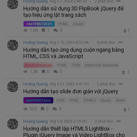
Hoàng Quang
thg 5 7, 2024 3:48 CH
2 phút đọc
Hướng dẫn sử dụng 3D FlipBook jQuery để
tạo hiệu ứng lật trang sách
HTML
jQuery
MayFest2024
1.6K
1
0
1
Hoàng Quang
thg 2 16, 2024 8:20 SA
4 phút đọc
Hướng dẫn tạo ứng dụng cuộn ngang bằng
HTML, CSS và JavaScript
KhaiButDauXuan
HTML
CSS3
Advanced JavaScript
1.2K
0
0
-1
Hoàng Quang
thg 5 21, 2023 4:41 CH
2 phút đọc
Hướng dẫn tạo slide đơn giản với jQuery
MAYFEST
2023
CSS3
HTML
HTML5
jQuery
slider
553
0
0
1
Hoàng Quang
thg 5 8, 2023 2:19 CH
2 phút đọc
Hướng dẫn thiết lập HTML5 LightBox -
Plugin jQuery Image và Video LightBox cho