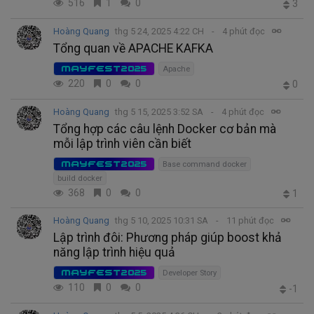
516
1
0
3
Hoàng Quang
thg 5 24, 2025 4:22 CH
4 phút đọc
Tổng quan về APACHE KAFKA
MAYFEST2025
Apache
220
0
0
0
Hoàng Quang
thg 5 15, 2025 3:52 SA
4 phút đọc
Tổng hợp các câu lệnh Docker cơ bản mà
mỗi lập trình viên cần biết
MAYFEST2025
Base command docker
build docker
368
0
0
1
Hoàng Quang
thg 5 10, 2025 10:31 SA
11 phút đọc
Lập trình đôi: Phương pháp giúp boost khả
năng lập trình hiệu quả
MAYFEST2025
Developer Story
110
0
0
-1