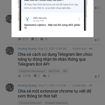
KhaiButDauXuan
460
0
0
2
Hoàng Quang
thg 5 5, 2021 2:22 SA
3 phút đọc
Chia sẻ một trang website thú vị về danh
ngôn cuộc sống bằng tiếng Anh
share
571
2
0
3
Hoàng Quang
thg 5 3, 2021 2:44 SA
4 phút đọc
Chia sẻ cách sử dụng Telegram làm chức
năng tự động nhận tin nhắn thông qua
Telegram Bot API
Telegram Messenger
Bot Chat
API
15.9K
2
0
8
Hoàng Quang
thg 5 1, 2021 5:19 SA
2 phút đọc
Chia sẻ một extension chrome tự viết để
xem thông tin thời tiết
Chrome Extension
Browser Extension