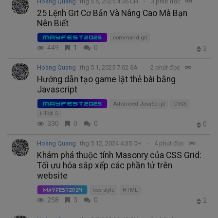
Hoàng Quang
thg 5 5, 2025 4:36 CH
3 phút đọc
25 Lệnh Git Cơ Bản Và Nâng Cao Mà Bạn
Nên Biết
MAYFEST2025
command git
449
1
0
2
Hoàng Quang
thg 5 1, 2025 7:02 SA
2 phút đọc
Hướng dẫn tạo game lật thẻ bài bằng
Javascript
MAYFEST2025
Advanced JavaScript
CSS3
HTML5
330
0
0
0
Hoàng Quang
thg 5 12, 2024 4:35 CH
4 phút đọc
Khám phá thuộc tính Masonry của CSS Grid:
Tối ưu hóa sắp xếp các phần tử trên
website
css style
HTML
MayFest2024
258
3
0
2