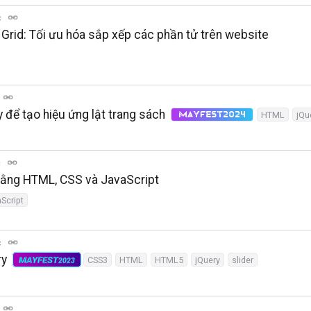
c
rid: Tối ưu hóa sắp xếp các phần tử trên website
để tạo hiệu ứng lật trang sách
HTML
jQu
MayFest2024
c
ằng HTML, CSS và JavaScript
Script
c
ry
MAYFEST
CSS3
HTML
HTML5
jQuery
slider
2023