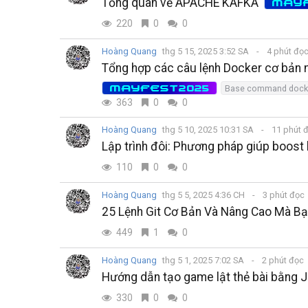
Tổng quan về APACHE KAFKA
MAY
220
0
0
Hoàng Quang
thg 5 15, 2025 3:52 SA
4 phút đọ
Tổng hợp các câu lệnh Docker cơ bản mà
MAYFEST2025
Base command dock
363
0
0
Hoàng Quang
thg 5 10, 2025 10:31 SA
11 phút 
Lập trình đôi: Phương pháp giúp boost 
110
0
0
Hoàng Quang
thg 5 5, 2025 4:36 CH
3 phút đọc
25 Lệnh Git Cơ Bản Và Nâng Cao Mà Bạ
449
1
0
Hoàng Quang
thg 5 1, 2025 7:02 SA
2 phút đọc
Hướng dẫn tạo game lật thẻ bài bằng J
330
0
0