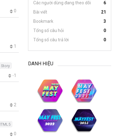
Các người dùng đang theo dõi
6
0
Bài viết
21
Bookmark
3
Tổng số câu hỏi
0
Tổng số câu trả lời
0
1
DANH HIỆU
 Story
-1
2
HTML5
0