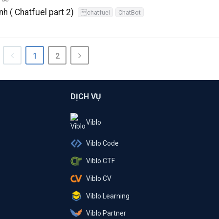
h ( Chatfuel part 2)
chatfuel
ChatBot
1
2
DỊCH VỤ
Viblo
Viblo Code
Viblo CTF
Viblo CV
Viblo Learning
Viblo Partner