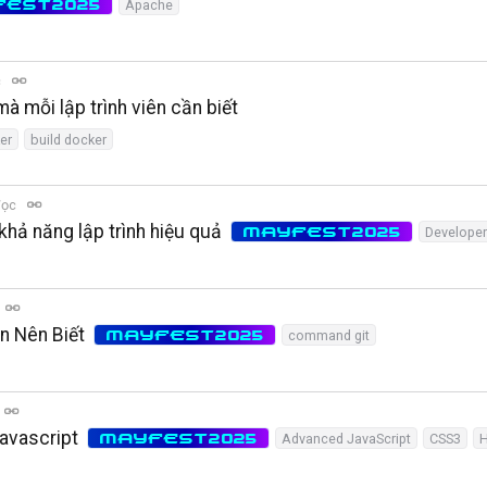
FEST2025
Apache
c
 mỗi lập trình viên cần biết
er
build docker
đọc
khả năng lập trình hiệu quả
MAYFEST2025
Developer
n Nên Biết
MAYFEST2025
command git
avascript
MAYFEST2025
Advanced JavaScript
CSS3