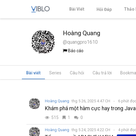
Bài Viết
Thảo 
Hỏi Đáp
Hoàng Quang
@quangpro1610
Báo cáo
Bài viết
Series
Câu hỏi
Câu trả lời
Bookma
Hoàng Quang
thg 5 26, 2025 4:47 CH
6 phút đọ
Khám phá một hàm cực hay trong Javasc
515
1
0
Hoàng Quang
thg 5 24, 2025 4:22 CH
4 phút đọ