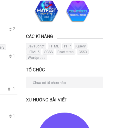
2
CÁC KĨ NĂNG
JavaScript
HTML
PHP
jQuery
ery
HTML5
SCSS
Bootstrap
CSS3
1
Wordpress
TỔ CHỨC
Chưa có tổ chức nào.
-1
XU HƯỚNG BÀI VIẾT
1