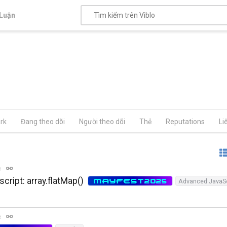
Luận
rk
Đang theo dõi
Người theo dõi
Thẻ
Reputations
Li
c
ript: array.flatMap()
MAYFEST2025
Advanced JavaSc
c