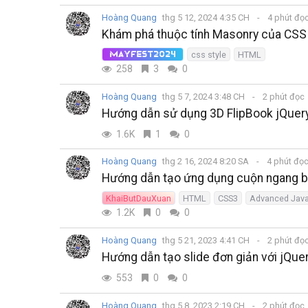
Hoàng Quang
thg 5 12, 2024 4:35 CH
4 phút đọ
Khám phá thuộc tính Masonry của CSS G
css style
HTML
MayFest2024
258
3
0
Hoàng Quang
thg 5 7, 2024 3:48 CH
2 phút đọc
Hướng dẫn sử dụng 3D FlipBook jQuery 
1.6K
1
0
Hoàng Quang
thg 2 16, 2024 8:20 SA
4 phút đọ
Hướng dẫn tạo ứng dụng cuộn ngang b
KhaiButDauXuan
HTML
CSS3
Advanced Java
1.2K
0
0
Hoàng Quang
thg 5 21, 2023 4:41 CH
2 phút đọ
Hướng dẫn tạo slide đơn giản với jQue
553
0
0
Hoàng Quang
thg 5 8, 2023 2:19 CH
2 phút đọc