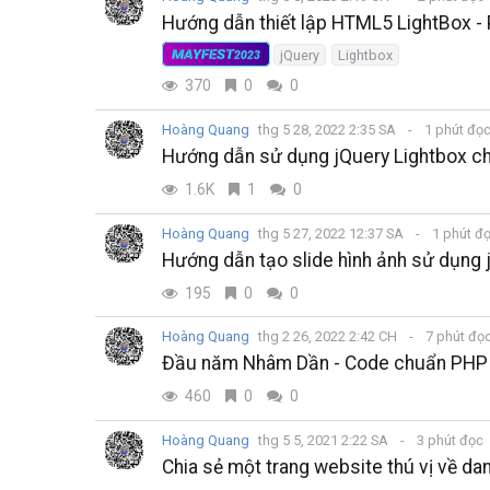
Hướng dẫn thiết lập HTML5 LightBox - 
MAYFEST
jQuery
Lightbox
2023
370
0
0
Hoàng Quang
thg 5 28, 2022 2:35 SA
1 phút đọ
Hướng dẫn sử dụng jQuery Lightbox c
1.6K
1
0
Hoàng Quang
thg 5 27, 2022 12:37 SA
1 phút đ
Hướng dẫn tạo slide hình ảnh sử dụng 
195
0
0
Hoàng Quang
thg 2 26, 2022 2:42 CH
7 phút đọ
Đầu năm Nhâm Dần - Code chuẩn PHP 
460
0
0
Hoàng Quang
thg 5 5, 2021 2:22 SA
3 phút đọc
Chia sẻ một trang website thú vị về d