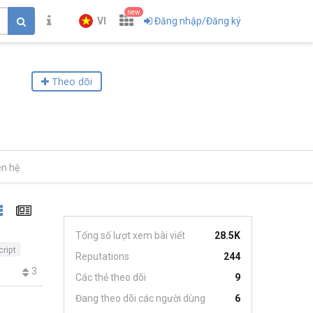
new
VI
Đăng nhập/Đăng ký
Theo dõi
ên hệ
Tổng số lượt xem bài viết
28.5K
ript
Reputations
244
3
Các thẻ theo dõi
9
Đang theo dõi các người dùng
6