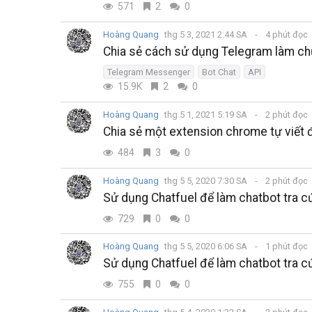
571
2
0
Hoàng Quang
thg 5 3, 2021 2:44 SA
4 phút đọc
Chia sẻ cách sử dụng Telegram làm ch
Telegram Messenger
Bot Chat
API
15.9K
2
0
Hoàng Quang
thg 5 1, 2021 5:19 SA
2 phút đọc
Chia sẻ một extension chrome tự viết để
484
3
0
Hoàng Quang
thg 5 5, 2020 7:30 SA
2 phút đọc
Sử dụng Chatfuel để làm chatbot tra cứu
729
0
0
Hoàng Quang
thg 5 5, 2020 6:06 SA
1 phút đọc
Sử dụng Chatfuel để làm chatbot tra cứ
755
0
0