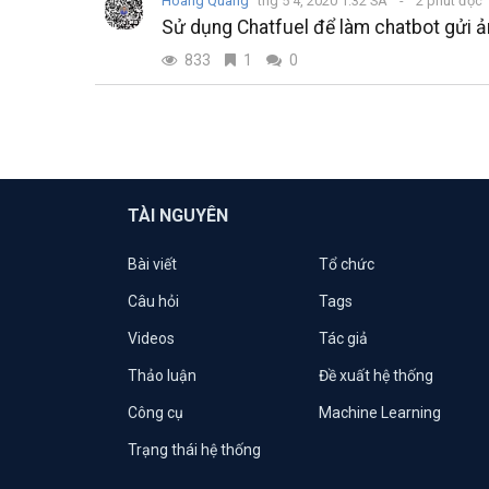
Hoàng Quang
thg 5 4, 2020 1:32 SA
2 phút đọc
Sử dụng Chatfuel để làm chatbot gửi ản
833
1
0
TÀI NGUYÊN
Bài viết
Tổ chức
Câu hỏi
Tags
Videos
Tác giả
Thảo luận
Đề xuất hệ thống
Công cụ
Machine Learning
Trạng thái hệ thống