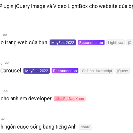
Plugin jQuery Image và Video LightBox cho website của b
c
ho trang web của bạn
MayFest2022
Reconnection
Lightbox
jQ
ọc
jCarousel
MayFest2022
Reconnection
Cơ bản Javascript
jQuery
c
cho anh em developer
KhaiButDauXuan
anh ngôn cuộc sống bằng tiếng Anh
share