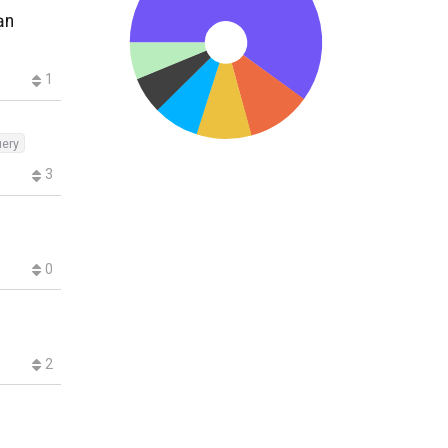
ạn
1
uery
3
0
2