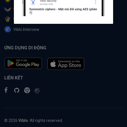
Viblo Partner
Viblo Battle
Viblo Interview
ỨNG DỤNG DI ĐỘNG
LIÊN KẾT
© 2026
Viblo
. All rights reserved.