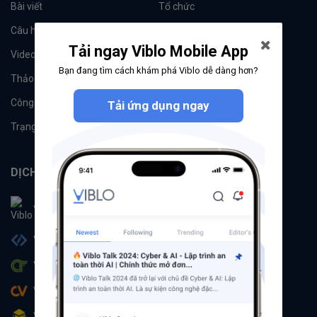
Bài viết
Tổ chức
Câu hỏi
Tags
Tải ngay Viblo Mobile App
Videos
Tác giả
Bạn đang tìm cách khám phá Viblo dễ dàng hơn?
Thảo luận
Đề xuất hệ thống
Công cụ
Machine Learning
Tải ứng dụng ngay
Trạng thái hệ thống
DỊCH VỤ
Viblo
Viblo Code
Viblo CTF
Viblo CV
Viblo Learning