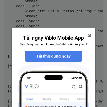
		break;

	case '11d':

		$icon_qtri_url = 'https://i.imgur.com/dMj6Rt9.jpg';

		break;

	case '50d':

	case '50n':

		$icon_qtri_url = 'https://i.imgur.com/j4jSE6N.jpg';

		break;

Tải ngay Viblo Mobile App
	default:

Bạn đang tìm cách khám phá Viblo dễ dàng hơn?
		$icon_qtri_url = 'http://openweathermap.org/img/wn/' . $json_qtri['weather'][0]['icon'] . '@2x.png';

		break;

Tải ứng dụng ngay
}

$data_qtri = [

	'chat_id' => '@codedaokysu',

	'photo'   => $icon_qtri_url,

	'caption' => 'Thời tiết ngày ' . date('d/m/Y') . ' tại Đông Hà, Quảng Trị có ' . $json_qtri['weather'][0]['description'] . '. Nhiệt độ là ' . round($json_qtri['main']['temp']) . '℃'

];

file_get_contents("https://api.telegram.org/bo
$url_hue = 'http://api.openweathermap.org/data
$content_hue = file_get_contents($url_hue);
