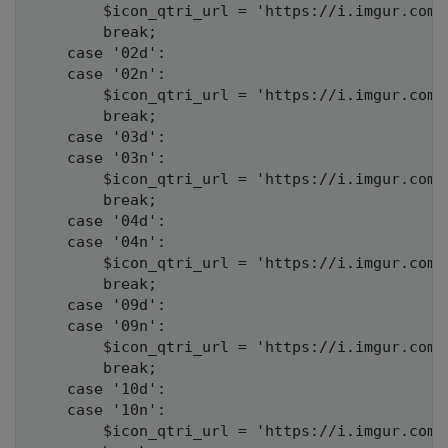
		$icon_qtri_url = 'https://i.imgur.com/9CGjkOE.jpg';

		break;

	case '02d':

	case '02n':

		$icon_qtri_url = 'https://i.imgur.com/CRh04K2.jpg';

		break;

	case '03d':

	case '03n':

		$icon_qtri_url = 'https://i.imgur.com/zHuhzVo.jpg';

		break;

	case '04d':

	case '04n':

		$icon_qtri_url = 'https://i.imgur.com/riGvdrP.jpg';

		break;

	case '09d':

	case '09n':

		$icon_qtri_url = 'https://i.imgur.com/XHUnTV6.jpg';

		break;

	case '10d':

	case '10n':

		$icon_qtri_url = 'https://i.imgur.com/7ECPQGA.jpg';
