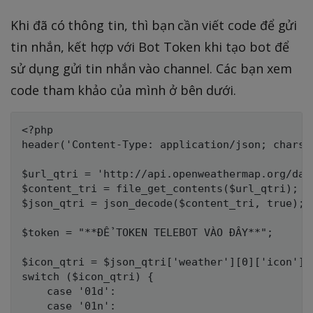
Khi đã có thông tin, thì bạn cần viết code để gửi
tin nhắn, kết hợp với Bot Token khi tạo bot để
sử dụng gửi tin nhắn vào channel. Các bạn xem
code tham khảo của mình ở bên dưới.
<?php 

header('Content-Type: application/json; charset
$url_qtri = 'http://api.openweathermap.org/dat
$content_tri = file_get_contents($url_qtri);

$json_qtri = json_decode($content_tri, true);

$token = "**ĐỂ TOKEN TELEBOT VÀO ĐÂY**";

$icon_qtri = $json_qtri['weather'][0]['icon'];

switch ($icon_qtri) {

	case '01d':

	case '01n':
