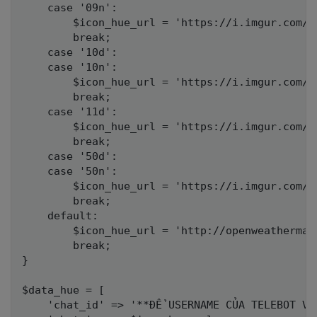
	case '09n':

		$icon_hue_url = 'https://i.imgur.com/XHUnTV6.jpg';

		break;

	case '10d':

	case '10n':

		$icon_hue_url = 'https://i.imgur.com/7ECPQGA.jpg';

		break;

	case '11d':

		$icon_hue_url = 'https://i.imgur.com/dMj6Rt9.jpg';

		break;

	case '50d':

	case '50n':

		$icon_hue_url = 'https://i.imgur.com/j4jSE6N.jpg';

		break;

	default:

		$icon_hue_url = 'http://openweathermap.org/img/wn/' . $json_hue['weather'][0]['icon'] . '@2x.png';

		break;

}

$data_hue = [

	'chat_id' => '**ĐỂ USERNAME CỦA TELEBOT VÀO ĐÂY**',
