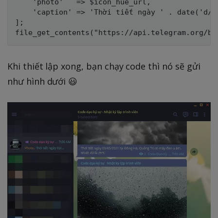
	'photo'   => $icon_hue_url,

	'caption' => 'Thời tiết ngày ' . date('d/m/Y') . ' tại TP.Huế, Thừa Thiên Huế có ' . $json_hue['weather'][0]['description'] . '. Nhiệt độ là ' . round($json_hue['main']['temp']) . '℃'

];

Khi thiết lập xong, bạn chạy code thì nó sẽ gửi
như hình dưới 😃