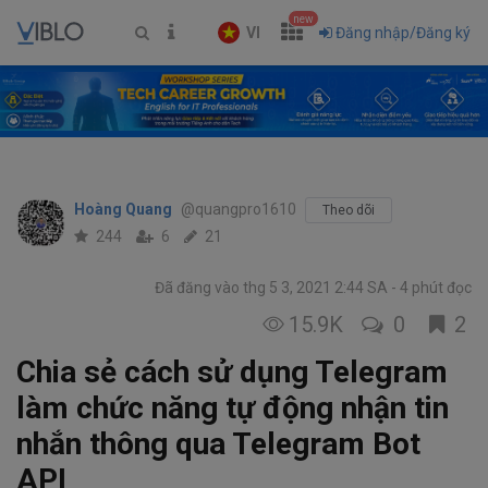
new
VI
Đăng nhập/Đăng ký
Hoàng Quang
@quangpro1610
Theo dõi
244
6
21
Đã đăng vào thg 5 3, 2021 2:44 SA
4 phút đọc
15.9K
0
2
Chia sẻ cách sử dụng Telegram
làm chức năng tự động nhận tin
nhắn thông qua Telegram Bot
API