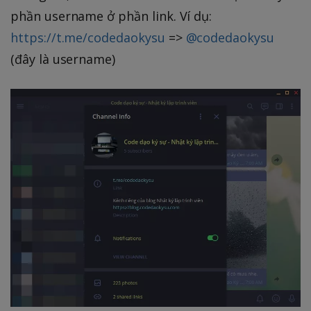
phần username ở phần link. Ví dụ:
https://t.me/codedaokysu
=>
@codedaokysu
(đây là username)