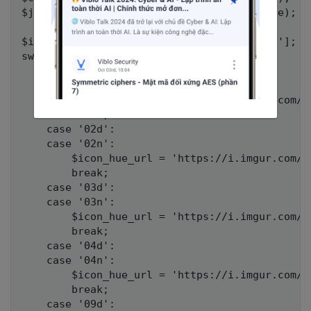
$json_hue = json_decode($content_hue, true);

$icon_hue = $json_hue['weather'][0]['icon'];

switch ($icon_hue) {

	case '01d':

	case '01n':

		$icon_hue_url = 'https://i.imgur.com/9CGjkOE.jpg';

		break;

	case '02d':

	case '02n':

		$icon_hue_url = 'https://i.imgur.com/CRh04K2.jpg';

		break;

	case '03d':

	case '03n':

		$icon_hue_url = 'https://i.imgur.com/zHuhzVo.jpg';

		break;

	case '04d':

	case '04n':

		$icon_hue_url = 'https://i.imgur.com/riGvdrP.jpg';

		break;

	case '09d':
