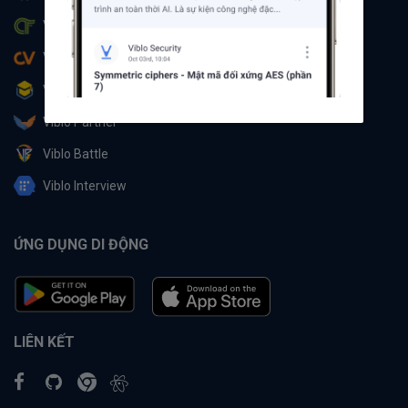
Viblo CTF
Viblo CV
Viblo Learning
Viblo Partner
Viblo Battle
Viblo Interview
ỨNG DỤNG DI ĐỘNG
LIÊN KẾT