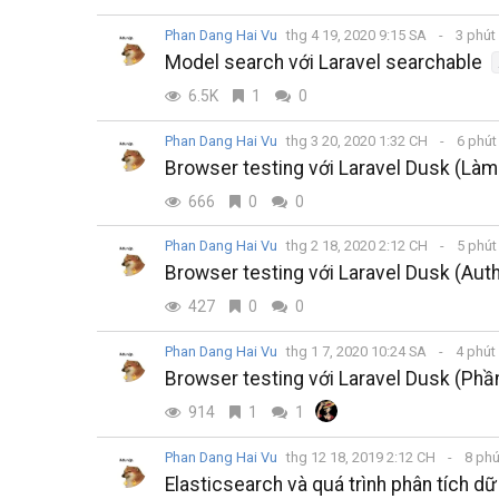
Phan Dang Hai Vu
thg 4 19, 2020 9:15 SA
3 phút
Model search với Laravel searchable
6.5K
1
0
Phan Dang Hai Vu
thg 3 20, 2020 1:32 CH
6 phút
Browser testing với Laravel Dusk (Làm
666
0
0
Phan Dang Hai Vu
thg 2 18, 2020 2:12 CH
5 phút
Browser testing với Laravel Dusk (Auth
427
0
0
Phan Dang Hai Vu
thg 1 7, 2020 10:24 SA
4 phút
Browser testing với Laravel Dusk (Phầ
914
1
1
Phan Dang Hai Vu
thg 12 18, 2019 2:12 CH
8 phú
Elasticsearch và quá trình phân tích dữ