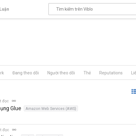
Luận
rk
Đang theo dõi
Người theo dõi
Thẻ
Reputations
Li
t đọc
dụng Glue
Amazon Web Services (AWS)
t đọc