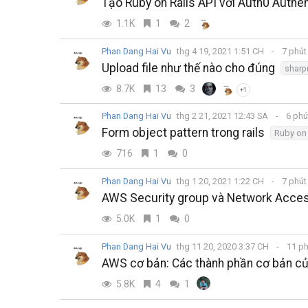
Tạo Ruby on Rails API với Auth0 Authen
1.1K
1
2
Phan Dang Hai Vu
thg 4 19, 2021 1:51 CH
7 phút
Upload file như thế nào cho đúng
sharp
8.7K
13
3
+1
Phan Dang Hai Vu
thg 2 21, 2021 12:43 SA
6 phú
Form object pattern trong rails
Ruby on 
716
1
0
Phan Dang Hai Vu
thg 1 20, 2021 1:22 CH
7 phút
AWS Security group và Network Access
5.0K
1
0
Phan Dang Hai Vu
thg 11 20, 2020 3:37 CH
11 ph
AWS cơ bản: Các thành phần cơ bản c
5.8K
4
1