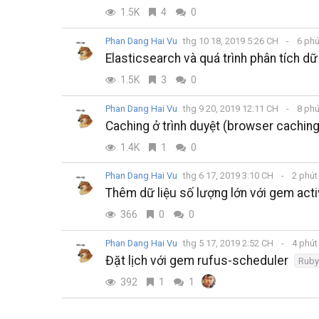
1.5K
4
0
Phan Dang Hai Vu
thg 10 18, 2019 5:26 CH
6 phú
Elasticsearch và quá trình phân tích dữ 
1.5K
3
0
Phan Dang Hai Vu
thg 9 20, 2019 12:11 CH
8 phú
Caching ở trình duyệt (browser caching
1.4K
1
0
Phan Dang Hai Vu
thg 6 17, 2019 3:10 CH
2 phút
Thêm dữ liệu số lượng lớn với gem act
366
0
0
Phan Dang Hai Vu
thg 5 17, 2019 2:52 CH
4 phút
Đặt lịch với gem rufus-scheduler
Ruby
392
1
1