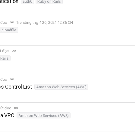
tication
auth0
Ruby on Rails
 đọc
Trending thg 4 26, 2021 12:36 CH
uploadfile
t đọc
Rails
 đọc
 Control List
Amazon Web Services (AWS)
út đọc
ủa VPC
Amazon Web Services (AWS)