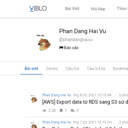
Bài Viết
Thảo 
Hỏi Đáp
Phan Dang Hai Vu
@phandanghaivu
Báo cáo
Bài viết
Series
Câu hỏi
Câu trả lời
Bookma
Phan Dang Hai Vu
thg 8 20, 2021 10:19 SA
3 phú
[AWS] Export data từ RDS sang S3 sử 
3.2K
1
0
Phan Dang Hai Vu
thg 7 20, 2021 12:13 CH
3 phú