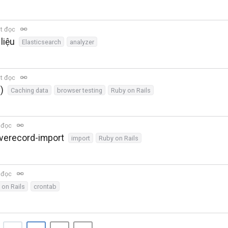
t đọc
liệu
Elasticsearch
analyzer
t đọc
)
Caching data
browser testing
Ruby on Rails
 đọc
iverecord-import
import
Ruby on Rails
 đọc
 on Rails
crontab