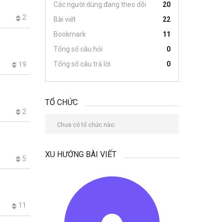
Các người dùng đang theo dõi
20
2
Bài viết
22
Bookmark
11
Tổng số câu hỏi
0
Tổng số câu trả lời
0
19
TỔ CHỨC
2
Chưa có tổ chức nào.
XU HƯỚNG BÀI VIẾT
5
11