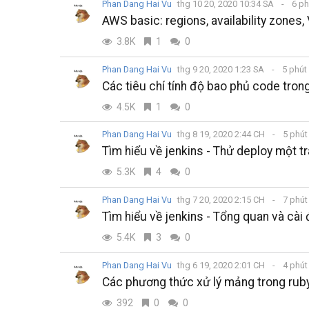
Phan Dang Hai Vu
thg 10 20, 2020 10:34 SA
6 ph
AWS basic: regions, availability zones,
3.8K
1
0
Phan Dang Hai Vu
thg 9 20, 2020 1:23 SA
5 phút
Các tiêu chí tính độ bao phủ code trong
4.5K
1
0
Phan Dang Hai Vu
thg 8 19, 2020 2:44 CH
5 phút
Tìm hiểu về jenkins - Thử deploy một t
5.3K
4
0
Phan Dang Hai Vu
thg 7 20, 2020 2:15 CH
7 phút
Tìm hiểu về jenkins - Tổng quan và cài 
5.4K
3
0
Phan Dang Hai Vu
thg 6 19, 2020 2:01 CH
4 phút
Các phương thức xử lý mảng trong ruby
392
0
0