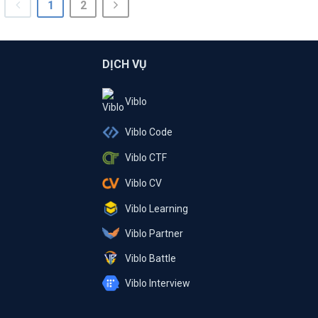
1
2
DỊCH VỤ
Viblo
Viblo Code
Viblo CTF
Viblo CV
Viblo Learning
Viblo Partner
Viblo Battle
Viblo Interview