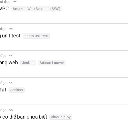
út đọc
 VPC
Amazon Web Services (AWS)
 đọc
 unit test
demo unit test
 đọc
rang web
Jenkins
Artisan Laravel
 đọc
đặt
Jenkins
 đọc
 có thể bạn chưa biết
alias in ruby