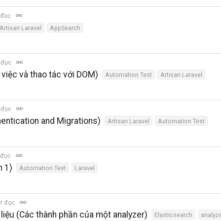
 đọc
Artisan Laravel
AppSearch
 đọc
 việc và thao tác với DOM)
Automation Test
Artisan Laravel
 đọc
entication and Migrations)
Artisan Laravel
Automation Test
 đọc
n 1)
Automation Test
Laravel
t đọc
 liệu (Các thành phần của một analyzer)
Elasticsearch
analyz