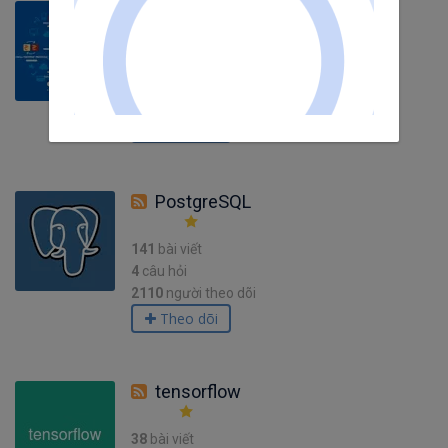
IoT
57
bài viết
3
câu hỏi
2503
người theo dõi
Theo dõi
PostgreSQL
141
bài viết
4
câu hỏi
2110
người theo dõi
Theo dõi
tensorflow
38
bài viết