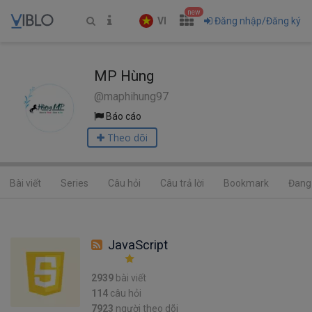
new
VI
Đăng nhập/Đăng ký
MP Hùng
@maphihung97
Báo cáo
Theo dõi
Bài viết
Series
Câu hỏi
Câu trả lời
Bookmark
Đang 
JavaScript
2939
bài viết
114
câu hỏi
7923
người theo dõi