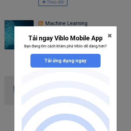
Theo dõi
Machine Learning
Tải ngay Viblo Mobile App
20
bài viết
2
câu hỏi
Bạn đang tìm cách khám phá Viblo dễ dàng hơn?
2477
người theo dõi
Theo dõi
Tải ứng dụng ngay
CSS3
248
bài viết
19
câu hỏi
4242
người theo dõi
Theo dõi