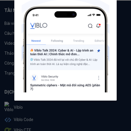
TÀI NGUYÊN
Bài viết
Tổ chức
Câu hỏi
Tags
Videos
Tác giả
Thảo luận
Đề xuất hệ thống
Công cụ
Machine Learning
Trạng thái hệ thống
DỊCH VỤ
Viblo
Viblo Code
Viblo CTF