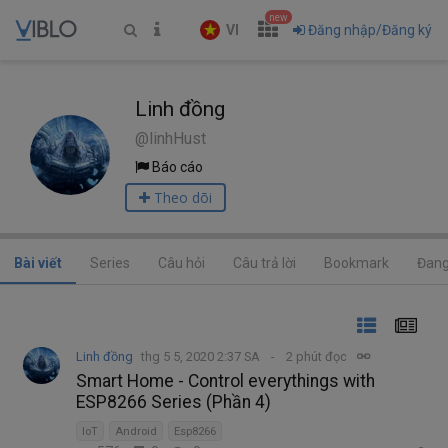
new
VI
Đăng nhập/Đăng ký
Linh đồng
@linhHust
Báo cáo
Theo dõi
Bài viết
Series
Câu hỏi
Câu trả lời
Bookmark
Đang
Linh đồng
thg 5 5, 2020 2:37 SA
2 phút đọc
Smart Home - Control everythings with
ESP8266 Series (Phần 4)
IoT
Android
Esp8266