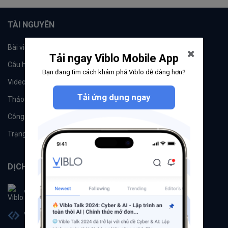
TÀI NGUYÊN
Bài viết
Tổ chức
Tải ngay Viblo Mobile App
Câu hỏi
Tags
Bạn đang tìm cách khám phá Viblo dễ dàng hơn?
Videos
Tác giả
Tải ứng dụng ngay
Thảo luận
Đề xuất hệ thống
Công cụ
Machine Learning
Trạng thái hệ thống
DỊCH VỤ
Viblo
Viblo Code