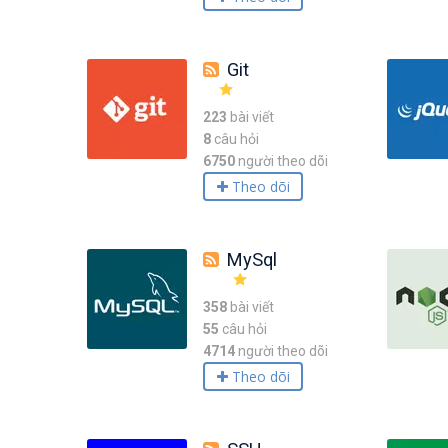
Git
223
bài viết
8
câu hỏi
6750
người theo dõi
Theo dõi
MySql
358
bài viết
55
câu hỏi
4714
người theo dõi
Theo dõi