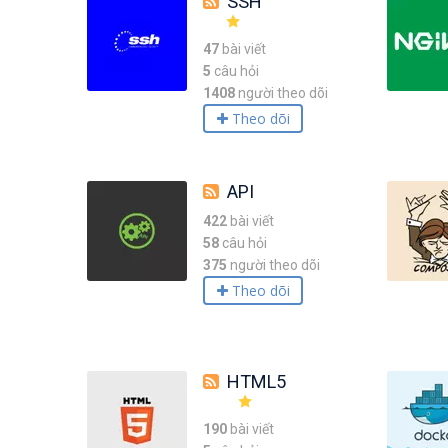
SSH
47
bài viết
5
câu hỏi
1408
người theo dõi
Theo dõi
API
422
bài viết
58
câu hỏi
375
người theo dõi
Theo dõi
HTML5
190
bài viết