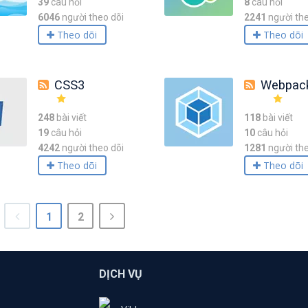
39
câu hỏi
8
câu hỏi
6046
người theo dõi
2241
người the
Theo dõi
Theo dõi
CSS3
Webpac
248
bài viết
118
bài viết
19
câu hỏi
10
câu hỏi
4242
người theo dõi
1281
người the
Theo dõi
Theo dõi
1
2
DỊCH VỤ