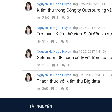
Nguyen Ha Ngoc Huyen
thg 1 25, 2018 6:21 CH
Kiểm thử trong Công ty Outsourcing và
2.6K
1
0
Nguyen Ha Ngoc Huyen
thg 12 25, 2017 3:23 CH
Trở thành Kiểm thử viên: 9 lời đồn và sự
317
0
0
Nguyen Ha Ngoc Huyen
thg 10 25, 2017 1:41 CH
Selenium IDE: cách xử lý với từng loại 
2.1K
1
0
Nguyen Ha Ngoc Huyen
thg 6 23, 2017 7:24 SA
Thách thức với kiểm thử Big data
360
0
0
TÀI NGUYÊN