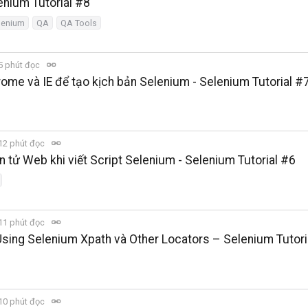
enium Tutorial #8
lenium
QA
QA Tools
5 phút đọc
hrome và IE để tạo kịch bản Selenium - Selenium Tutorial #
12 phút đọc
 tử Web khi viết Script Selenium - Selenium Tutorial #6
11 phút đọc
sing Selenium Xpath và Other Locators – Selenium Tutori
10 phút đọc