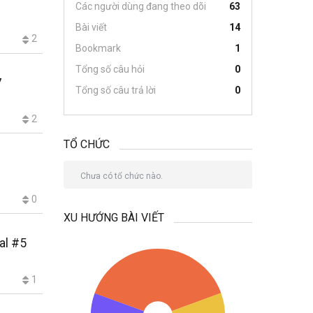
Các người dùng đang theo dõi
63
Bài viết
14
2
Bookmark
1
Tổng số câu hỏi
0
7
Tổng số câu trả lời
0
2
TỔ CHỨC
Chưa có tổ chức nào.
0
XU HƯỚNG BÀI VIẾT
al #5
1