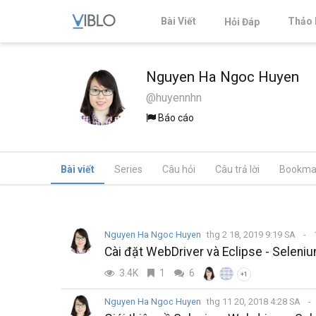
Bài Viết
Thảo 
Hỏi Đáp
Nguyen Ha Ngoc Huyen
@huyennhn
Báo cáo
Bài viết
Series
Câu hỏi
Câu trả lời
Bookma
Nguyen Ha Ngoc Huyen
thg 2 18, 2019 9:19 SA
Cài đặt WebDriver và Eclipse - Seleniu
3.4K
1
6
+1
Nguyen Ha Ngoc Huyen
thg 11 20, 2018 4:28 SA