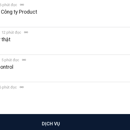
6 phút đọc
 Công ty Product
12 phút đọc
 thật
5 phút đọc
control
6 phút đọc
DỊCH VỤ