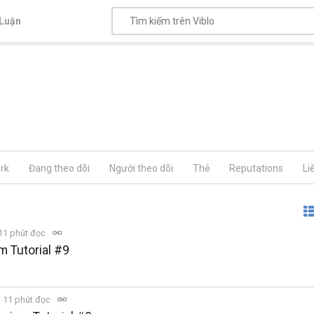
Luận
rk
Đang theo dõi
Người theo dõi
Thẻ
Reputations
Li
11 phút đọc
m Tutorial #9
11 phút đọc