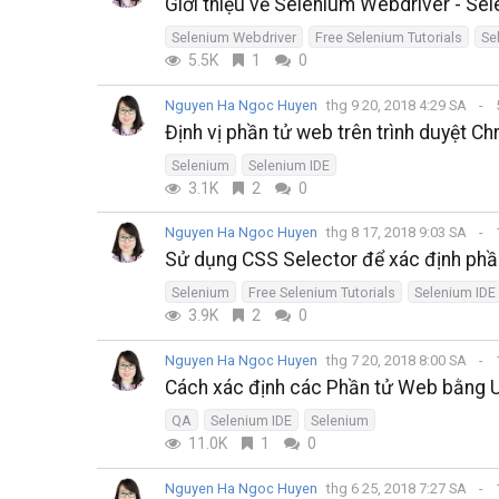
Giới thiệu về Selenium Webdriver - Sel
Selenium Webdriver
Free Selenium Tutorials
Se
5.5K
1
0
Nguyen Ha Ngoc Huyen
thg 9 20, 2018 4:29 SA
Định vị phần tử web trên trình duyệt C
Selenium
Selenium IDE
3.1K
2
0
Nguyen Ha Ngoc Huyen
thg 8 17, 2018 9:03 SA
Sử dụng CSS Selector để xác định phần
Selenium
Free Selenium Tutorials
Selenium IDE
3.9K
2
0
Nguyen Ha Ngoc Huyen
thg 7 20, 2018 8:00 SA
Cách xác định các Phần tử Web bằng U
QA
Selenium IDE
Selenium
11.0K
1
0
Nguyen Ha Ngoc Huyen
thg 6 25, 2018 7:27 SA