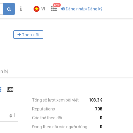
new
VI
Đăng nhập/Đăng ký
Theo dõi
ên hệ
Tổng số lượt xem bài viết
103.3K
Reputations
708
1
Các thẻ theo dõi
0
Đang theo dõi các người dùng
0