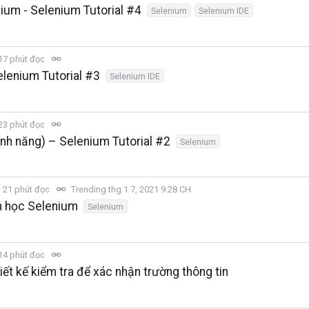
ium - Selenium Tutorial #4
Selenium
Selenium IDE
17 phút đọc
elenium Tutorial #3
Selenium IDE
23 phút đọc
ính năng) – Selenium Tutorial #2
Selenium
21 phút đọc
Trending thg 1 7, 2021 9:28 CH
n học Selenium
Selenium
14 phút đọc
hiết kế kiểm tra để xác nhận trường thông tin