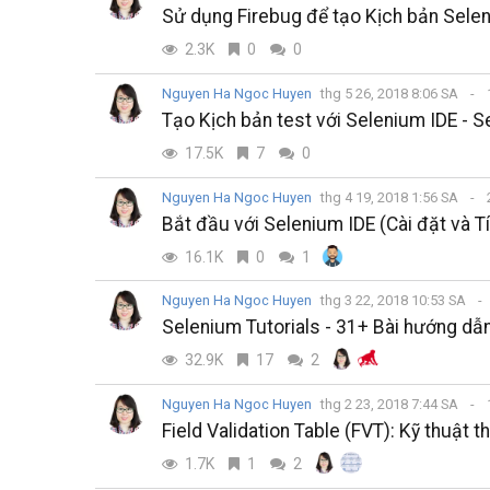
Sử dụng Firebug để tạo Kịch bản Selen
2.3K
0
0
Nguyen Ha Ngoc Huyen
thg 5 26, 2018 8:06 SA
Tạo Kịch bản test với Selenium IDE - S
17.5K
7
0
Nguyen Ha Ngoc Huyen
thg 4 19, 2018 1:56 SA
Bắt đầu với Selenium IDE (Cài đặt và T
16.1K
0
1
Nguyen Ha Ngoc Huyen
thg 3 22, 2018 10:53 SA
Selenium Tutorials - 31+ Bài hướng dẫ
32.9K
17
2
Nguyen Ha Ngoc Huyen
thg 2 23, 2018 7:44 SA
Field Validation Table (FVT): Kỹ thuật t
1.7K
1
2