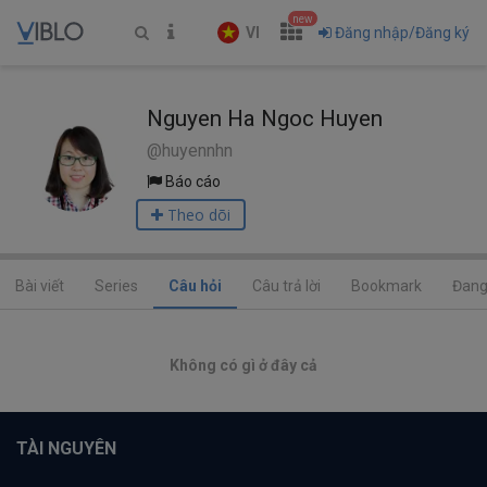
new
VI
Đăng nhập/Đăng ký
Nguyen Ha Ngoc Huyen
@huyennhn
Báo cáo
Theo dõi
Bài viết
Series
Câu hỏi
Câu trả lời
Bookmark
Đang
Không có gì ở đây cả
TÀI NGUYÊN