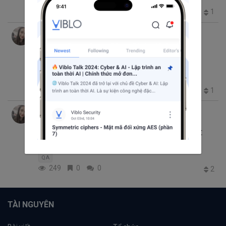
714
0
2
1
Hoang Vu Xuan Mai
thg 5 20, 2020 4:23 SA
10 phút đọc
Tìm hiểu 5 nguyên tắc cơ bản quan trọng
của quá trình thử nghiệm
QA
514
0
0
1
Hoang Vu Xuan Mai
thg 4 20, 2020 2:57 SA
19 phút đọc
Các yếu tố hình thành và xây dựng nên một
QA.
QA
249
0
0
2
TÀI NGUYÊN