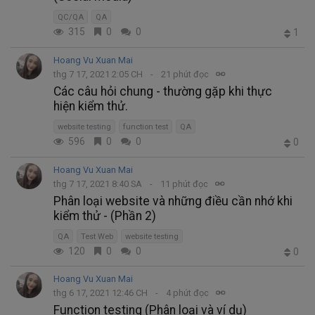
QC/QA
QA
315
0
0
1
Hoang Vu Xuan Mai
thg 7 17, 2021 2:05 CH
21 phút đọc
Các câu hỏi chung - thường gặp khi thực
hiện kiểm thử.
website testing
function test
QA
596
0
0
0
Hoang Vu Xuan Mai
thg 7 17, 2021 8:40 SA
11 phút đọc
Phân loại website và những điều cần nhớ khi
kiểm thử - (Phần 2)
QA
Test Web
website testing
120
0
0
0
Hoang Vu Xuan Mai
thg 6 17, 2021 12:46 CH
4 phút đọc
Function testing (Phân loại và ví dụ)