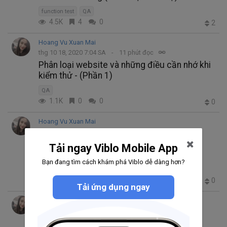
function test
QA
4.5K
4
0
2
Hoang Vu Xuan Mai
thg 10 18, 2020 7:04 SA
11 phút đọc
Phân loại website và những điều cần nhớ khi
kiểm thử - (Phần 1)
QA
1.1K
0
0
0
Hoang Vu Xuan Mai
thg 7 20, 2020 5:40 CH
17 phút đọc
Các điều cần chú ý khi thực hiện việc kiểm
Tải ngay Viblo Mobile App
thử trang Web
Bạn đang tìm cách khám phá Viblo dễ dàng hơn?
QA
837
1
0
0
Tải ứng dụng ngay
Hoang Vu Xuan Mai
thg 6 22, 2020 12:15 SA
9 phút đọc
Trau dồi Kỹ năng giao tiếp của QA
QA