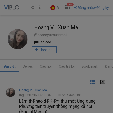
new
VI
Đăng nhập/Đăng ký
Hoang Vu Xuan Mai
@hoangvuxuanmai
Báo cáo
Theo dõi
Bài viết
Series
Câu hỏi
Câu trả lời
Bookmark
Đang
Hoang Vu Xuan Mai
thg 9 20, 2021 5:30 SA
13 phút đọc
Làm thế nào để Kiểm thử một Ứng dụng
Phương tiện truyền thông mạng xã hội
(Social Media)