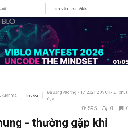
Luận
Đã đăng vào thg 7 17, 2021 2:05 CH
21 phút
uxuanmai
Theo dõi
đọc
595
0
hung - thường gặp khi