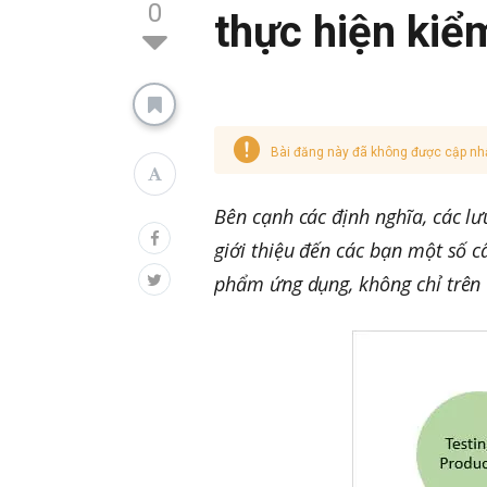
0
thực hiện kiể
Bài đăng này đã không được cập nh
Bên cạnh các định nghĩa, các lư
giới thiệu đến các bạn một số c
phẩm ứng dụng, không chỉ trên w