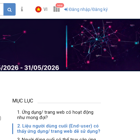
new
VI
Đăng nhập/Đăng ký
MỤC LỤC
1. Ứng dụng/ trang web có hoạt động
0
như mong đợi?
2. Liệu người dùng cuối (End-user) có
thấy ứng dụng/ trang web dễ sử dụng?
3. Người dùng cuối có thể truy cập ứng