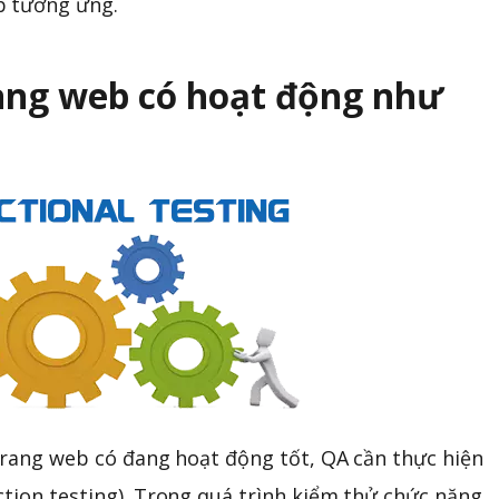
b tương ứng.
ang web có hoạt động như
rang web có đang hoạt động tốt, QA cần thực hiện
ction testing). Trong quá trình kiểm thử chức năng,