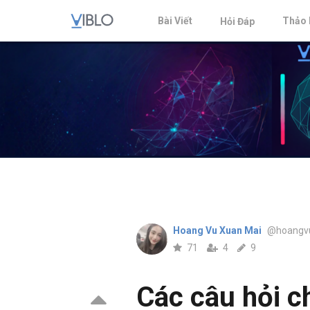
Bài Viết
Thảo 
Hỏi Đáp
Hoang Vu Xuan Mai
@hoangv
71
4
9
Các câu hỏi c