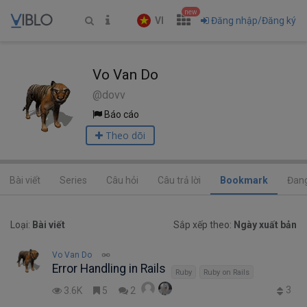
new
VI
Đăng nhập/Đăng ký
Vo Van Do
@dovv
Báo cáo
Theo dõi
Bài viết
Series
Câu hỏi
Câu trả lời
Bookmark
Đang
Loại:
Bài viết
Sắp xếp theo:
Ngày xuất bản
Vo Van Do
Error Handling in Rails
Ruby
Ruby on Rails
3
3.6K
5
2