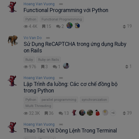
Hoang Van Vuong
Functional Programming với Python
Python
Functional Programming
19
4.4K
15
2
Vo Van Do
Sử Dụng ReCAPTCHA trong ứng dụng Ruby
on Rails
Ruby
Ruby on Rails
1
976
3
1
Hoang Van Vuong
Lập Trình đa luồng: Các cơ chế đồng bộ
trong Python
Python
parallel programming
synchronization
Multi Threading
39
32.3K
36
13
+4
Hoang Van Vuong
Thao Tác Với Dòng Lệnh Trong Terminal