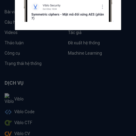
Bài viết
Tổ chức
Câu hỏi
Tags
Videos
Tác giả
Thảo luận
Đề xuất hệ thống
Công cụ
Machine Learning
Trạng thái hệ thống
DỊCH VỤ
Viblo
Viblo Code
Viblo CTF
Viblo CV