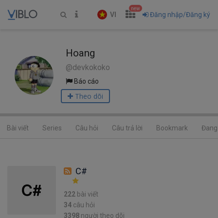
new
VI
Đăng nhập/Đăng ký
Hoang
@devkokoko
Báo cáo
Theo dõi
Bài viết
Series
Câu hỏi
Câu trả lời
Bookmark
Đang 
C#
222
bài viết
34
câu hỏi
3398
người theo dõi