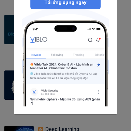
Tải ứng dụng ngay
Blockchain
424
bài viết
11
câu hỏi
4255
người theo dõi
Theo dõi
Artificial Intelligence
153
bài viết
4
câu hỏi
4458
người theo dõi
Theo dõi
Deep Learning