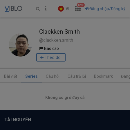
new
VI
Đăng nhập/Đăng ký
Clackken Smith
@clackken.smith
Báo cáo
Theo dõi
Bài viết
Series
Câu hỏi
Câu trả lời
Bookmark
Đang
Không có gì ở đây cả
TÀI NGUYÊN