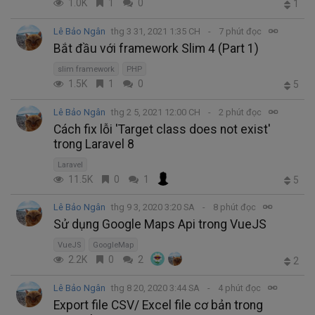
1.0K
1
0
1
Lê Bảo Ngân
thg 3 31, 2021 1:35 CH
7 phút đọc
Bắt đầu với framework Slim 4 (Part 1)
slim framework
PHP
1.5K
1
0
5
Lê Bảo Ngân
thg 2 5, 2021 12:00 CH
2 phút đọc
Cách fix lỗi 'Target class does not exist'
trong Laravel 8
Laravel
11.5K
0
1
5
Lê Bảo Ngân
thg 9 3, 2020 3:20 SA
8 phút đọc
Sử dụng Google Maps Api trong VueJS
VueJS
GoogleMap
2.2K
0
2
2
Lê Bảo Ngân
thg 8 20, 2020 3:44 SA
4 phút đọc
Export file CSV/ Excel file cơ bản trong