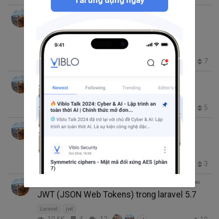
Lê Bảo Ngân
thg 3 22, 2019 3:47 CH
7 phút đọc
Authentication trong single page app
(Laravel + VueJS)
VueJS
Laravel
9.5K
4
16
7
+6
Lê Bảo Ngân
thg 2 21, 2019 1:50 CH
7 phút đọc
Multiple authenticate trong laravel
Laravel
11.8K
2
14
5
+3
Lê Bảo Ngân
thg 1 22, 2019 4:13 CH
6 phút đọc
Dynamic Breadcrum trong laravel
Laravel
Breadcrumbs
3.0K
2
1
3
Lê Bảo Ngân
thg 12 23, 2018 10:48 SA
2 phút đọc
JWT (JSON Web Tokens) trong laravel 5.7
Laravel
jwt
10.6K
4
12