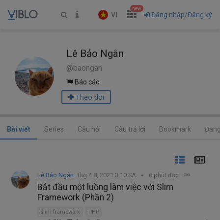
new
VI
Đăng nhập/Đăng ký
Lê Bảo Ngân
@baongan
Báo cáo
Theo dõi
Bài viết
Series
Câu hỏi
Câu trả lời
Bookmark
Đang
Lê Bảo Ngân
thg 4 8, 2021 3:10 SA
6 phút đọc
Bắt đầu một luồng làm việc với Slim
Framework (Phần 2)
slim framework
PHP