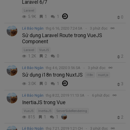
Laravel 6/7
Laravel
5.9K
1
1
0
Lê Bảo Ngân
thg 6 16, 2020 7:24 SA
3 phút đọc
Sử dụng Laravel Route trong VueJS
Component
Laravel
VueJS
1.2K
2
0
2
Lê Bảo Ngân
thg 4 6, 2020 3:56 SA
3 phút đọc
Sử dụng i18n trong NuxtJS
I18n
nuxt.js
3.0K
0
1
3
Lê Bảo Ngân
thg 8 22, 2019 11:13 SA
6 phút đọc
InertiaJS trong Vue
VueJS
InertiaJS
ServerSideRendering
815
1
1
2
Lê Bảo Ngân
thg 7 21, 2019 1:21 CH
3 phút đọc