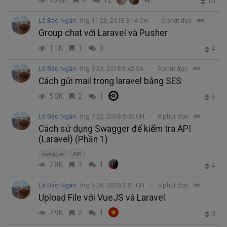
10
+4
Lê Bảo Ngân
thg 11 23, 2018 3:14 CH
6 phút đọc
Group chat với Laravel và Pusher
1.1K
1
0
4
Lê Bảo Ngân
thg 9 23, 2018 3:42 SA
5 phút đọc
Cách gửi mail trong laravel bằng SES
5.3K
2
1
6
Lê Bảo Ngân
thg 7 22, 2018 5:05 CH
8 phút đọc
Cách sử dụng Swagger để kiểm tra API
(Laravel) (Phần 1)
swagger
API
7.8K
3
1
4
Lê Bảo Ngân
thg 6 26, 2018 3:51 CH
5 phút đọc
Upload File với VueJS và Laravel
7.9K
2
1
3