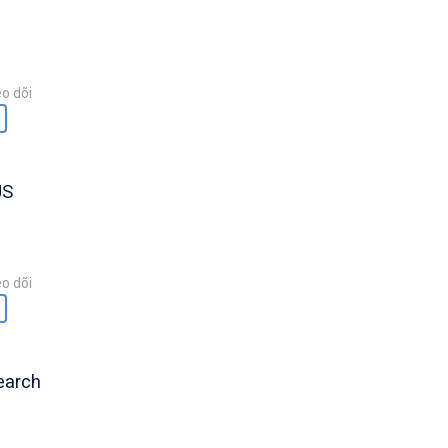
o dõi
JS
o dõi
earch