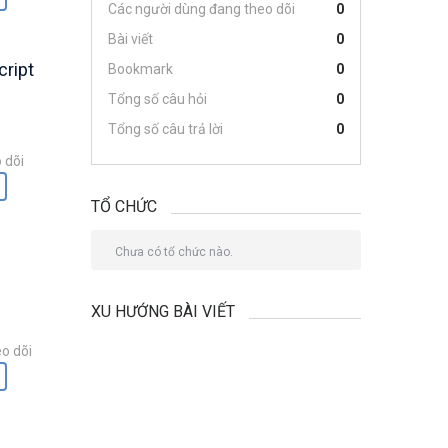
Các người dùng đang theo dõi
0
Bài viết
0
ript
Bookmark
0
Tổng số câu hỏi
0
Tổng số câu trả lời
0
 dõi
TỔ CHỨC
Chưa có tổ chức nào.
XU HƯỚNG BÀI VIẾT
o dõi