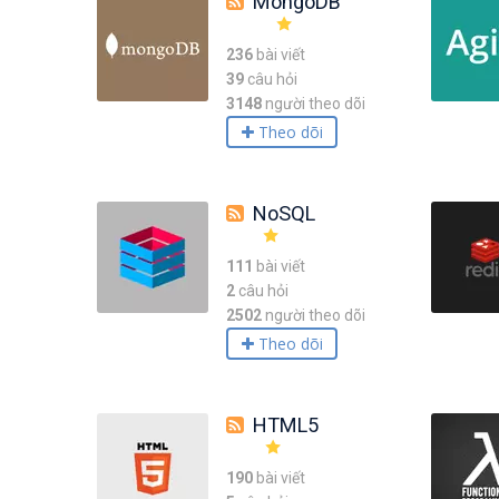
MongoDB
236
bài viết
39
câu hỏi
3148
người theo dõi
Theo dõi
NoSQL
111
bài viết
2
câu hỏi
2502
người theo dõi
Theo dõi
HTML5
190
bài viết