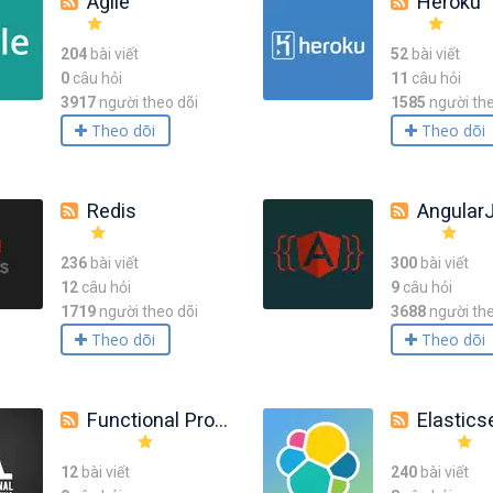
Agile
Heroku
204
bài viết
52
bài viết
0
câu hỏi
11
câu hỏi
3917
người theo dõi
1585
người the
Theo dõi
Theo dõi
Redis
Angular
236
bài viết
300
bài viết
12
câu hỏi
9
câu hỏi
1719
người theo dõi
3688
người the
Theo dõi
Theo dõi
Functional Programming
Elastics
12
bài viết
240
bài viết