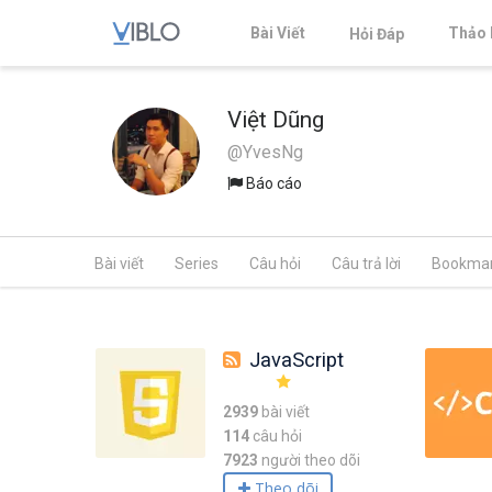
Bài Viết
Thảo 
Hỏi Đáp
Việt Dũng
@YvesNg
Báo cáo
Bài viết
Series
Câu hỏi
Câu trả lời
Bookma
JavaScript
2939
bài viết
114
câu hỏi
7923
người theo dõi
Theo dõi