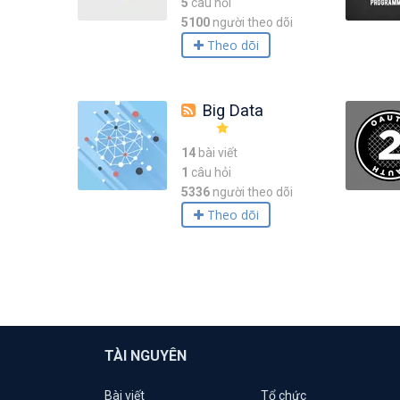
5
câu hỏi
5100
người theo dõi
Theo dõi
Big Data
14
bài viết
1
câu hỏi
5336
người theo dõi
Theo dõi
TÀI NGUYÊN
Bài viết
Tổ chức