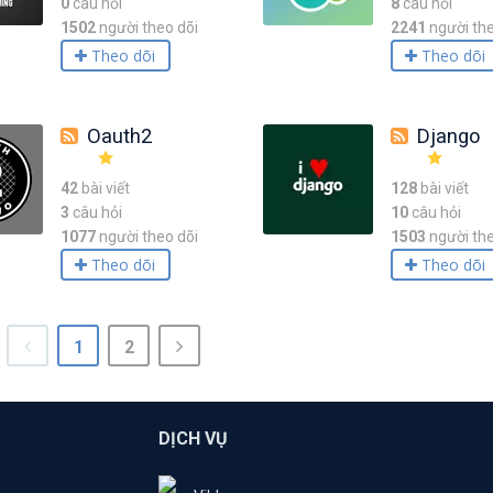
0
câu hỏi
8
câu hỏi
1502
người theo dõi
2241
người the
Theo dõi
Theo dõi
Oauth2
Django
42
bài viết
128
bài viết
3
câu hỏi
10
câu hỏi
1077
người theo dõi
1503
người the
Theo dõi
Theo dõi
1
2
DỊCH VỤ