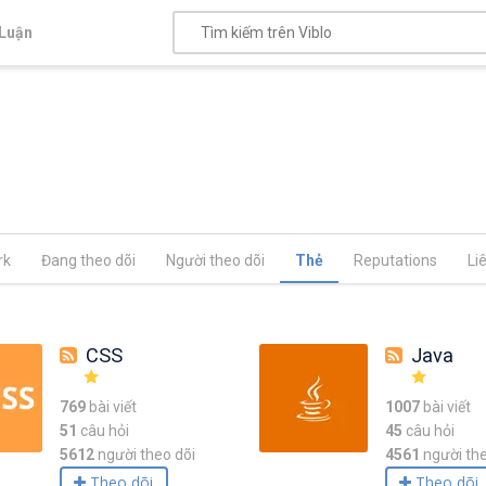
Luận
rk
Đang theo dõi
Người theo dõi
Thẻ
Reputations
Li
CSS
Java
769
bài viết
1007
bài viết
51
câu hỏi
45
câu hỏi
5612
người theo dõi
4561
người the
Theo dõi
Theo dõi