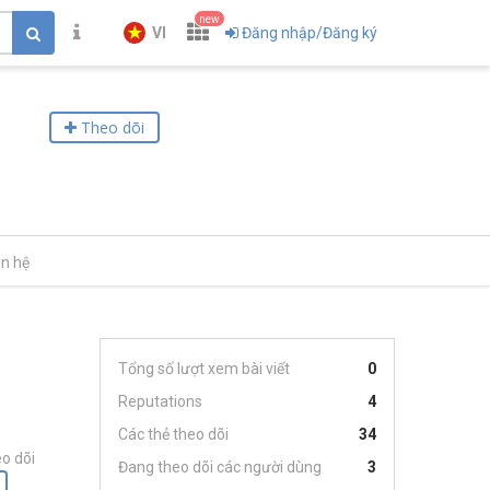
new
VI
Đăng nhập/Đăng ký
Theo dõi
ên hệ
Tổng số lượt xem bài viết
0
Reputations
4
Các thẻ theo dõi
34
o dõi
Đang theo dõi các người dùng
3