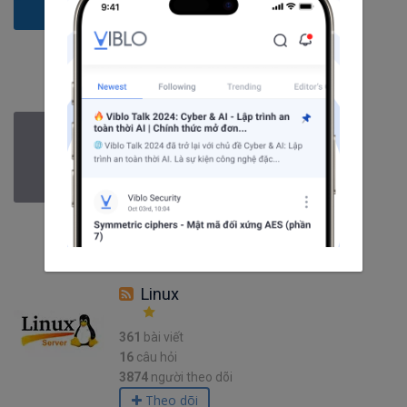
39
câu hỏi
3146
người theo dõi
Theo dõi
C
63
bài viết
5
câu hỏi
1748
người theo dõi
Theo dõi
Linux
361
bài viết
16
câu hỏi
3874
người theo dõi
Theo dõi