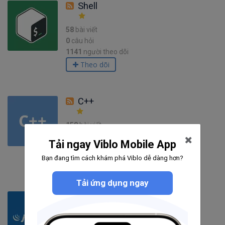
Shell
58
bài viết
0
câu hỏi
1141
người theo dõi
Theo dõi
C++
158
bài viết
7
câu hỏi
Tải ngay Viblo Mobile App
2996
người theo dõi
Bạn đang tìm cách khám phá Viblo dễ dàng hơn?
Theo dõi
Tải ứng dụng ngay
jQuery
232
bài viết