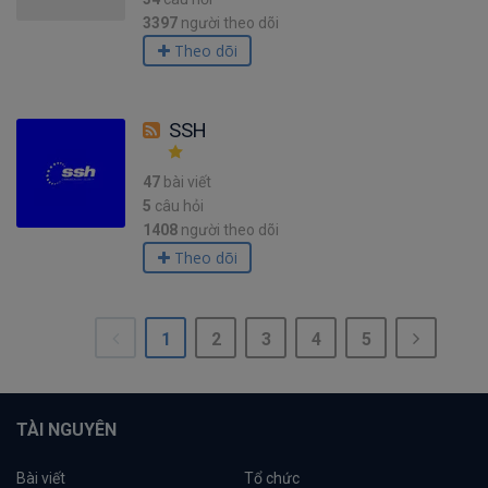
3397
người theo dõi
Theo dõi
SSH
47
bài viết
5
câu hỏi
1408
người theo dõi
Theo dõi
1
2
3
4
5
TÀI NGUYÊN
Bài viết
Tổ chức