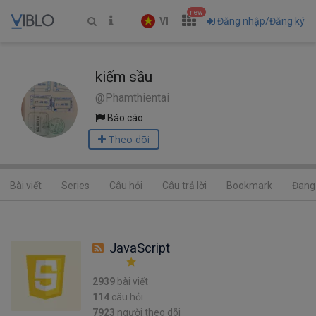
new
VI
Đăng nhập/Đăng ký
kiếm sầu
@Phamthientai
Báo cáo
Theo dõi
Bài viết
Series
Câu hỏi
Câu trả lời
Bookmark
Đang 
JavaScript
2939
bài viết
114
câu hỏi
7923
người theo dõi