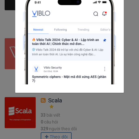
12
câu hỏi
1719
người theo dõi
Theo dõi
Laravel
1397
bài viết
285
câu hỏi
2760
người theo dõi
Theo dõi
Scala
33
bài viết
0
câu hỏi
329
người theo dõi
Theo dõi