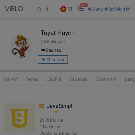
new
VI
Đăng nhập/Đăng ký
Tuyet Huynh
@NhiHuynh
Báo cáo
Theo dõi
Bài viết
Series
Câu hỏi
Câu trả lời
Bookmark
Đang 
JavaScript
2939
bài viết
114
câu hỏi
7923
người theo dõi