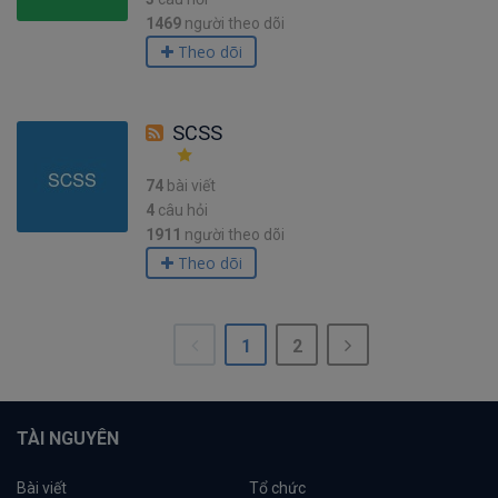
1469
người theo dõi
Theo dõi
SCSS
74
bài viết
4
câu hỏi
1911
người theo dõi
Theo dõi
1
2
TÀI NGUYÊN
Bài viết
Tổ chức