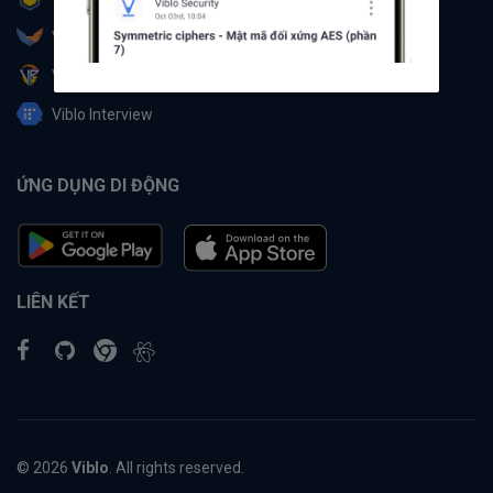
Viblo Partner
Viblo Battle
Viblo Interview
ỨNG DỤNG DI ĐỘNG
LIÊN KẾT
© 2026
Viblo
. All rights reserved.