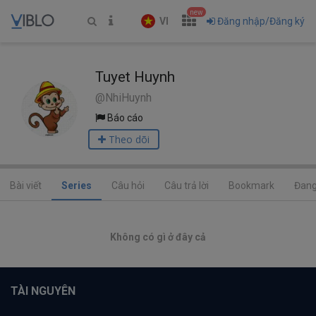
new
VI
Đăng nhập/Đăng ký
Tuyet Huynh
@NhiHuynh
Báo cáo
Theo dõi
Bài viết
Series
Câu hỏi
Câu trả lời
Bookmark
Đang
Không có gì ở đây cả
TÀI NGUYÊN