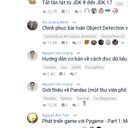
Tất tần tật từ JDK 8 đến JDK 17
JDK
22.7K
51
5
Bui Quang Manh
Chinh phục bài toán Object Detection v
Tensorflow API object detection
Tensorflow V2
13.8K
8
21
+8
Nguyen Van Hoang
Hướng dẫn cơ bản về cách đọc dữ liệu
Pandas
csv
JSON
hoc python
5.4K
4
0
Nguyen Van Hoang
Giới thiệu về Pandas (một thư viện phổ 
Pandas
Python
Tutorial
For Beginners
13.2K
4
1
Nguyen Anh Tien
Phát triển game với Pygame - Part 1: 