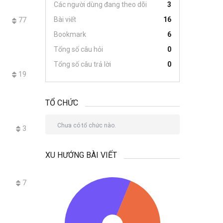
Các người dùng đang theo dõi
3
Bài viết
16
77
Bookmark
6
Tổng số câu hỏi
0
Tổng số câu trả lời
0
19
TỔ CHỨC
Chưa có tổ chức nào.
3
XU HƯỚNG BÀI VIẾT
7