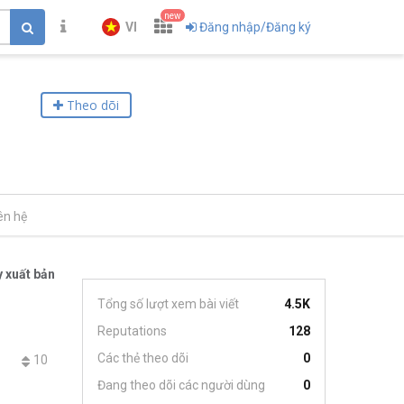
new
VI
Đăng nhập/Đăng ký
Theo dõi
ên hệ
 xuất bản
Tổng số lượt xem bài viết
4.5K
Reputations
128
Các thẻ theo dõi
0
10
Đang theo dõi các người dùng
0