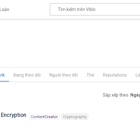
Luận
rk
Đang theo dõi
Người theo dõi
Thẻ
Reputations
Li
Sắp xếp theo:
Ngày
 Encryption
ContentCreator
Cryptography