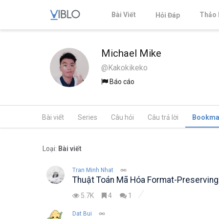
Bài Viết
Thảo 
Hỏi Đáp
Michael Mike
@Kakokikeko
Báo cáo
Bài viết
Series
Câu hỏi
Câu trả lời
Bookma
Loại:
Bài viết
Tran Minh Nhat
Thuật Toán Mã Hóa Format-Preserving
5.7K
4
1
Dat Bui