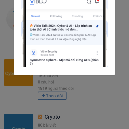
Mac Os X
18
bài viết
0
câu hỏi
1067
người theo dõi
Theo dõi
CyberSecurity
160
bài viết
0
câu hỏi
1819
người theo dõi
Theo dõi
Crypto
80
bài viết