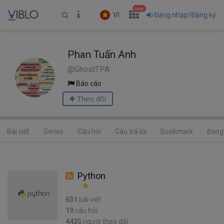
new
VI
Đăng nhập/Đăng ký
Phan Tuấn Anh
@GhostTPA
Báo cáo
Theo dõi
Bài viết
Series
Câu hỏi
Câu trả lời
Bookmark
Đang 
Python
631
bài viết
19
câu hỏi
4435
người theo dõi