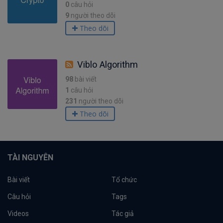
0
câu hỏi
9
người theo dõi
Theo dõi
Viblo Algorithm
98
bài viết
1
câu hỏi
231
người theo dõi
Theo dõi
TÀI NGUYÊN
Bài viết
Tổ chức
Câu hỏi
Tags
Videos
Tác giả