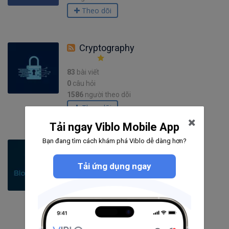
Theo dõi
Cryptography
83
bài viết
0
câu hỏi
1586
người theo dõi
Theo dõi
Tải ngay Viblo Mobile App
Bạn đang tìm cách khám phá Viblo dễ dàng hơn?
Blockchain
Tải ứng dụng ngay
424
bài viết
11
câu hỏi
4255
người theo dõi
Theo dõi