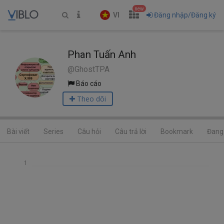
new
VI
Đăng nhập/Đăng ký
Phan Tuấn Anh
@GhostTPA
Báo cáo
Theo dõi
Bài viết
Series
Câu hỏi
Câu trả lời
Bookmark
Đang 
1