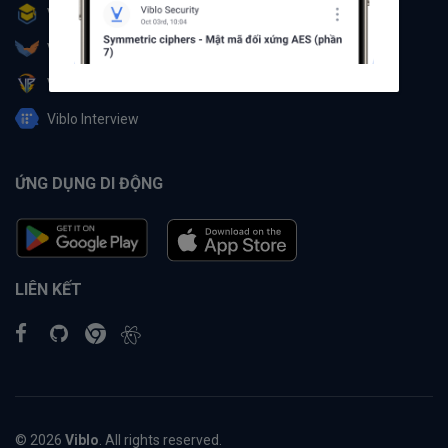
Viblo Learning
Viblo Partner
Viblo Battle
Viblo Interview
ỨNG DỤNG DI ĐỘNG
LIÊN KẾT
© 2026
Viblo
. All rights reserved.