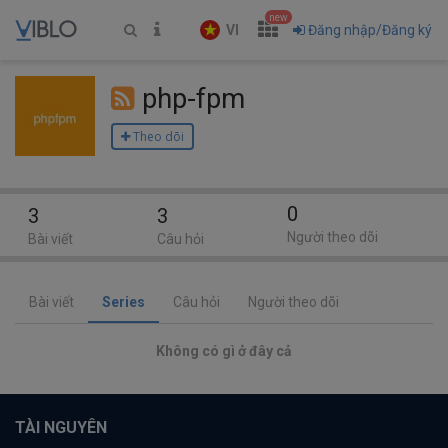
new
VI
Đăng nhập/Đăng ký
php-fpm
Theo dõi
0
3
3
Người theo dõi
Bài viết
Câu hỏi
Bài viết
Series
Câu hỏi
Người theo dõi
Không có gì ở đây cả
TÀI NGUYÊN