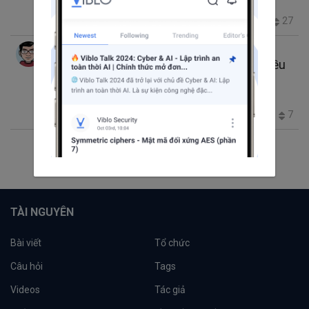
Deployment
24.8K
20
2
27
Kira Chien
thg 6 16, 2019 12:00 CH
9 phút đọc
Áp Dụng Terraform Module deploy lên nhiều
môi trường
aws
Infrastructure
terraform
2.5K
1
0
7
1
2
3
TÀI NGUYÊN
Bài viết
Tổ chức
Câu hỏi
Tags
Videos
Tác giả