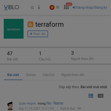
new
VI
Đăng nhập/Đăng ký
terraform
Theo dõi
3
47
1
Người theo dõi
Bài viết
Câu hỏi
Bài viết
Series
Câu hỏi
Người theo dõi
Sắp xếp theo:
Bài viết mới nhất
No Name
Quân Huỳnh
trong
thg 11 25, 2021 12:11 CH
9 phút đọc