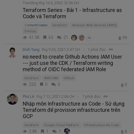
Trending thg 10 6, 2022 12:36 CH
Terraform Series - Bài 1 - Infrastructure as
Code và Terraform
ContentCreator
terraform
Amazon Web Services (AWS)
DevOps
41.3K
63
21
99
+8
Dinh Tung
thg 9 20, 2021 2:47 CH
1 phút đọc
no need to create Github Actions IAM User
--- just use the CDK / Terraform writing
method of OIDC federated IAM Role
terraform
AWS IAM
GitHub
220
0
0
0
Phú Lê
thg 7 12, 2021 2:06 CH
7 phút đọc
Nhập môn Infrastructure as Code - Sử dụng
Terraform để provision infrastructure trên
GCP
terraform
Google Cloud Platform
Infrastructure As Code
2.8K
1
1
8