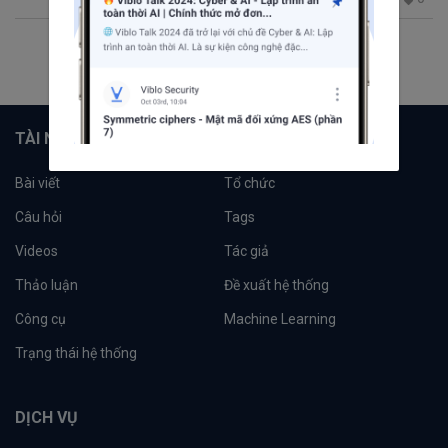
1
2
TÀI NGUYÊN
Bài viết
Tổ chức
Câu hỏi
Tags
Videos
Tác giả
Thảo luận
Đề xuất hệ thống
Công cụ
Machine Learning
Trạng thái hệ thống
DỊCH VỤ