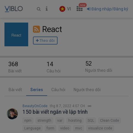
new
VI
Đăng nhập/Đăng ký
React
Theo dõi
52
368
14
Người theo dõi
Bài viết
Câu hỏi
Bài viết
Series
Câu hỏi
Người theo dõi
BeautyOnCode
thg 8 7, 2022 4:07 CH
150 bài viết ngắn về lập trình
npm
strength
var
hoisting
SQL
Clean Code
Language
form
video
mvc
visualize code