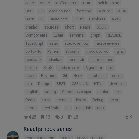
Slide
share
coffeescript
UUID
self-learning
CSS
JS
open source
frontend
DevOps
JSON
learn
IE
JavaScript
Linux
Database
aws
graphql
sources
short
React
SOLID
Components
Event
Terminal
graph
README
TypeScript
astro
stackoverflow
microservices
softskills
Python
Security
close-source
nginx
feedback
odsidian
research
authorization
flexbox
SaaS
code review
Algorithm
pdf
news
Beginner
Git
Hook
short-post
scope
cdn
Django
REST
CSS-in-JS
HTML
devtools
english
writing
Career developer
Junior
dry
Redis
array
commit
books
Debug
color
shorts
LeetCode
let
reportlab
uiux
3
428
13
0
28
Reactjs hook series
react-router-dom
React
SCSS
Prettier