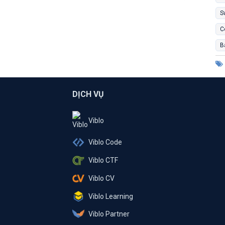
S
C
B
DỊCH VỤ
Viblo
Viblo Code
Viblo CTF
Viblo CV
Viblo Learning
Viblo Partner