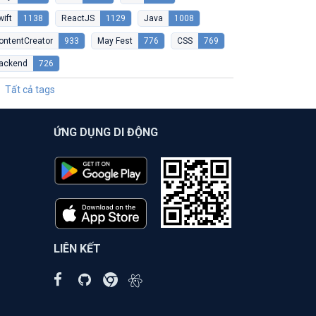
wift
1138
ReactJS
1129
Java
1008
ontentCreator
933
May Fest
776
CSS
769
ackend
726
Tất cả tags
ỨNG DỤNG DI ĐỘNG
LIÊN KẾT