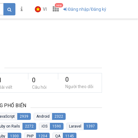
new
VI
Đăng nhập/Đăng ký
0
1
0
Người theo dõi
Bài viết
Câu hỏi
G PHỔ BIẾN
avaScript
2939
Android
2322
uby on Rails
2272
iOS
1590
Laravel
1397
uby
1300
PHP
1204
QA
1145