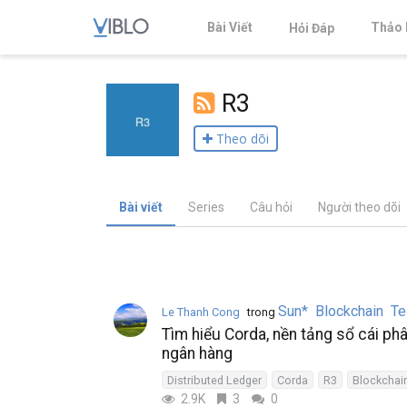
Bài Viết
Thảo 
Hỏi Đáp
R3
Theo dõi
Bài viết
Series
Câu hỏi
Người theo dõi
Sun* Blockchain T
Le Thanh Cong
trong
Tìm hiểu Corda, nền tảng sổ cái phâ
ngân hàng
Distributed Ledger
Corda
R3
Blockchai
2.9K
3
0