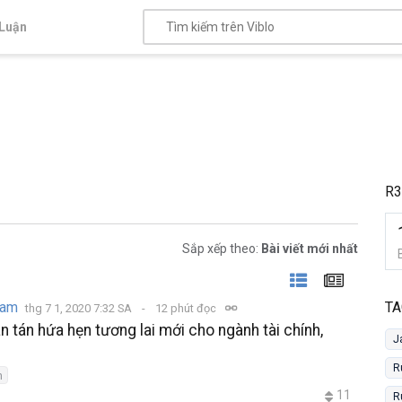
Luận
R3
Sắp xếp theo:
Bài viết mới nhất
eam
TA
thg 7 1, 2020 7:32 SA
12 phút đọc
n tán hứa hẹn tương lai mới cho ngành tài chính,
J
R
n
11
R