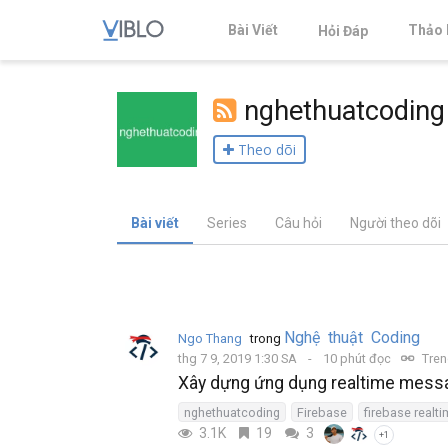
Bài Viết
Thảo 
Hỏi Đáp
nghethuatcoding
Theo dõi
Bài viết
Series
Câu hỏi
Người theo dõi
Nghệ thuật Coding
Ngo Thang
trong
thg 7 9, 2019 1:30 SA
10 phút đọc
Tren
Xây dựng ứng dụng realtime messa
nghethuatcoding
Firebase
firebase realt
3.1K
19
3
+1