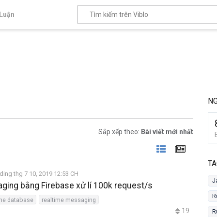
Luận
N
Sắp xếp theo:
Bài viết mới nhất
TA
ding thg 7 10, 2019 12:53 CH
J
ging bằng Firebase xử lí 100k request/s
R
ime database
realtime messaging
19
R