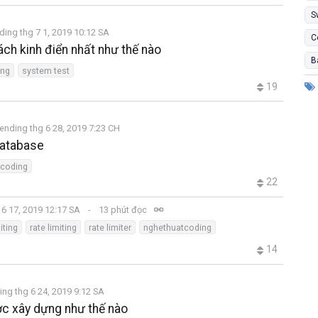
S
ding thg 7 1, 2019 10:12 SA
C
ách kinh điển nhất như thế nào
B
ống
system test
19
ending thg 6 28, 2019 7:23 CH
database
tcoding
22
 6 17, 2019 12:17 SA
13 phút đọc
iting
rate limiting
rate limiter
nghethuatcoding
14
ing thg 6 24, 2019 9:12 SA
c xây dựng như thế nào