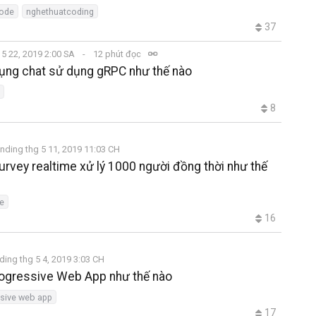
code
nghethuatcoding
37
 5 22, 2019 2:00 SA
12 phút đọc
dụng chat sử dụng gRPC như thế nào
8
nding thg 5 11, 2019 11:03 CH
rvey realtime xử lý 1000 người đồng thời như thế
e
16
ding thg 5 4, 2019 3:03 CH
rogressive Web App như thế nào
sive web app
17