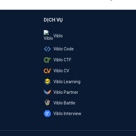
DỊCH VỤ
Viblo
Viblo Code
Viblo CTF
Viblo CV
Viblo Learning
Viblo Partner
Viblo Battle
Viblo Interview