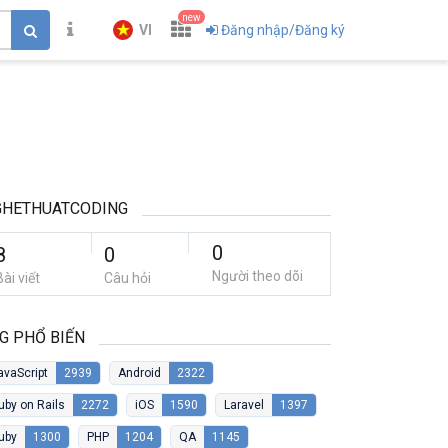
new
VI
Đăng nhập/Đăng ký
GHETHUATCODING
0
8
0
Người theo dõi
Bài viết
Câu hỏi
G PHỔ BIẾN
avaScript
2939
Android
2322
uby on Rails
2272
iOS
1590
Laravel
1397
uby
1300
PHP
1204
QA
1145