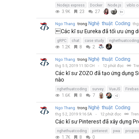
Nodejs express
Docker
Node.js
viblo 
3.9K
23
27
9+
Nghệ thuật Coding
Ngo Thang
trong
thg
Các kĩ sư Eureka đã tối ưu ứng 
gRPC
chat
case study
nghethuatcoding
1.2K
8
2
Nghệ thuật Coding
Ngo Thang
trong
thg 5 5, 2019 11:50 CH
12 phút đọc
Tre
Các kĩ sư ZOZO đã tạo ứng dụng Su
nào
nghethuatcoding
survey
VueJS
Firebas
1.6K
8
7
+2
Nghệ thuật Coding
Ngo Thang
trong
thg 5 2, 2019 9:16 SA
12 phút đọc
Tren
Các kĩ sư Pinterest đã xây dựng P
nghethuatcoding
pinterest
pwa
progres
1.7K
8
0