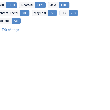
wift
1138
ReactJS
1129
Java
1008
ontentCreator
933
May Fest
776
CSS
769
ackend
731
Tất cả tags