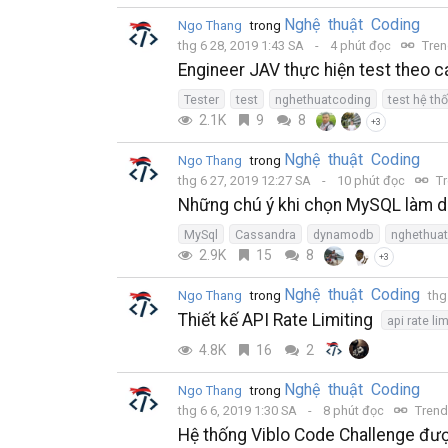
Nghệ thuật Coding
Ngo Thang
trong
thg 6 28, 2019 1:43 SA
4 phút đọc
Tren
Engineer JAV thực hiện test theo c
Tester
test
nghethuatcoding
test hệ th
2.1K
9
8
+3
Nghệ thuật Coding
Ngo Thang
trong
thg 6 27, 2019 12:27 SA
10 phút đọc
Tr
Những chú ý khi chọn MySQL làm 
MySql
Cassandra
dynamodb
nghethua
2.9K
15
8
+3
Nghệ thuật Coding
Ngo Thang
trong
thg
Thiết kế API Rate Limiting
api rate lim
4.8K
16
2
Nghệ thuật Coding
Ngo Thang
trong
thg 6 6, 2019 1:30 SA
8 phút đọc
Trend
Hệ thống Viblo Code Challenge đượ