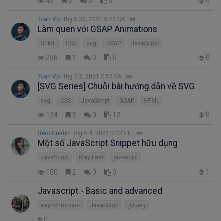
0
43
0
0
0
Tuan Vo
thg 6 30, 2021 6:21 SA
Làm quen với GSAP Animations
HTML
CSS
svg
GSAP
JavaScript
0
256
1
0
6
Tuan Vo
thg 7 2, 2021 2:57 SA
[SVG Series] Chuỗi bài hướng dẫn về SVG
svg
CSS
JavaScript
GSAP
HTML
0
124
3
0
12
Hero Gustin
thg 5 4, 2021 3:12 CH
Một số JavaScript Snippet hữu dụng
JavaScript
May Fest
javascipt
1
150
2
0
3
Javascript - Basic and advanced
asynchronous
JavaScript
jQuery
0