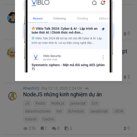
Cody
thg 11 14, 2020 11:45 SA
Mobx và Mobx trong ReactJs
JavaScript
ReactJS
MobX
React js
0
126
1
0
2
iamfresher
thg 11 1, 2020 1:23 CH
Gặp nhau cuối tuần - Tản mạn về Javascript
JavaScript
Tản mạn về javascript
khai báo hàm trong javascript
2
252
2
0
1
KhanhVQ
thg 12 12, 2020 2:24 CH
NodeJS những kinh nghiệm dự án
JS
Redis
Node.js
javascipt
lịch
datastructures
list
Schedule
JavaScript
JSON
lodash
Cache
0
276
1
0
5