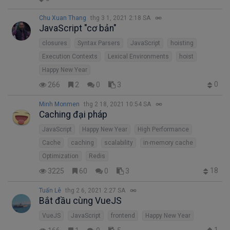
Chu Xuan Thang
thg 3 1, 2021 2:18 SA
JavaScript "cơ bản"
closures
Syntax Parsers
JavaScript
hoisting
Execution Contexts
Lexical Environments
hoist
Happy New Year
0
266
2
0
3
Minh Monmen
thg 2 18, 2021 10:54 SA
Caching đại pháp
JavaScript
Happy New Year
High Performance
Cache
caching
scalability
in-memory cache
Optimization
Redis
18
3225
60
0
3
Tuấn Lê
thg 2 6, 2021 2:27 SA
Bắt đầu cùng VueJS
VueJS
JavaScript
frontend
Happy New Year
1