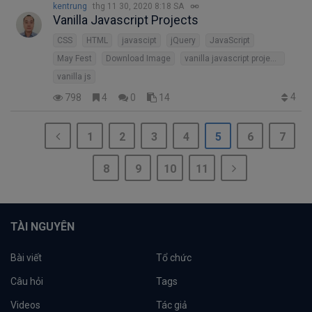
kentrung
thg 11 30, 2020 8:18 SA
Vanilla Javascript Projects
CSS
HTML
javascipt
jQuery
JavaScript
May Fest
Download Image
vanilla javascript projects
vanilla js
4
798
4
0
14
1
2
3
4
5
6
7
8
9
10
11
TÀI NGUYÊN
Bài viết
Tổ chức
Câu hỏi
Tags
Videos
Tác giả