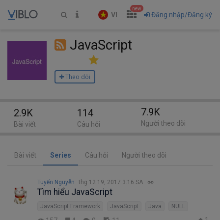
new
VI
Đăng nhập/Đăng ký
JavaScript
Theo dõi
7.9K
2.9K
114
Người theo dõi
Bài viết
Câu hỏi
Bài viết
Series
Câu hỏi
Người theo dõi
Tuyến Nguyễn
thg 12 19, 2017 3:16 SA
Tìm hiểu JavaScript
JavaScript Framework
JavaScript
Java
NULL