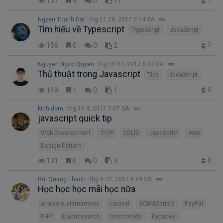
1
157
4
0
11
Ngyen Thanh Dat
thg 11 29, 2017 5:14 SA
Tìm hiểu về Typescript
TypeScript
JavaScript
2
156
0
0
2
Nguyen Ngoc Quyen
thg 10 24, 2017 6:32 SA
Thủ thuật trong Javascript
Tips
JavaScript
0
149
1
0
1
kinh dom
thg 10 4, 2017 7:07 SA
javascript quick tip
Web Development
OOP
SOLID
JavaScript
Web
Design Pattern
0
131
0
0
3
Bùi Quang Thanh
thg 9 22, 2017 8:59 SA
Học học học mãi học nữa
analysis_vietnamese
Laravel
ECMAScript6
PayPal
PHP
Elasticsearch
strict mode
Facades