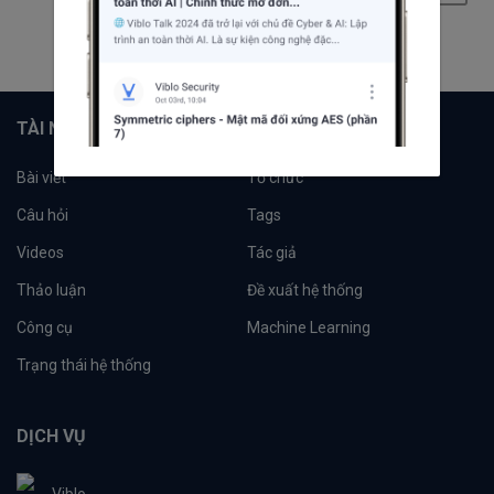
8
9
10
11
TÀI NGUYÊN
Bài viết
Tổ chức
Câu hỏi
Tags
Videos
Tác giả
Thảo luận
Đề xuất hệ thống
Công cụ
Machine Learning
Trạng thái hệ thống
DỊCH VỤ
Viblo