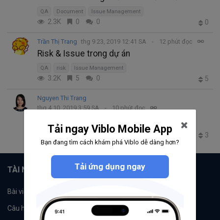
QA
Document
Issue Management
2.3K
0
0
0
Trần Thị Trang
thg 9 23, 2019 12:41 SA
12 phút đọc
Risk & Issue trong dự án
QA
risk
Issue Management
3.2K
5
0
5
Nguyen Thi Trang
thg 4 10, 2019 3:59 SA
10 phút đọc
Quản lý issue trong dự án
Issue Management
Tải ngay Viblo Mobile App
3.2K
4
0
3
Bạn đang tìm cách khám phá Viblo dễ dàng hơn?
Tải ứng dụng ngay
TÀI NGUYÊN
Bài viết
Tổ chức
Câu hỏi
Tags