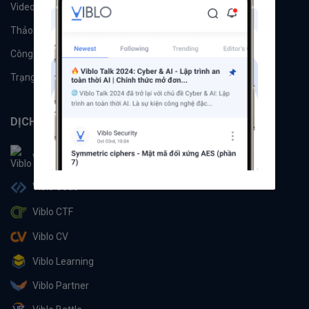
Videos
Tác giả
Thảo luận
Đề xuất hệ thống
Công cụ
Machine Learning
Trạng thái hệ thống
DỊCH VỤ
Viblo
Viblo Code
Viblo CTF
Viblo CV
Viblo Learning
Viblo Partner