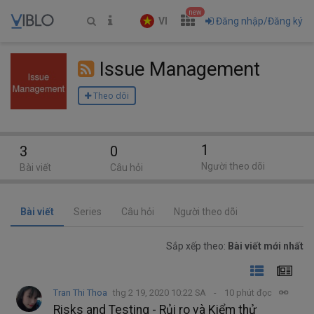
new
VI
Đăng nhập/Đăng ký
Issue Management
Theo dõi
1
3
0
Người theo dõi
Bài viết
Câu hỏi
Bài viết
Series
Câu hỏi
Người theo dõi
Sắp xếp theo:
Bài viết mới nhất
Tran Thi Thoa
thg 2 19, 2020 10:22 SA
10 phút đọc
Risks and Testing - Rủi ro và Kiểm thử