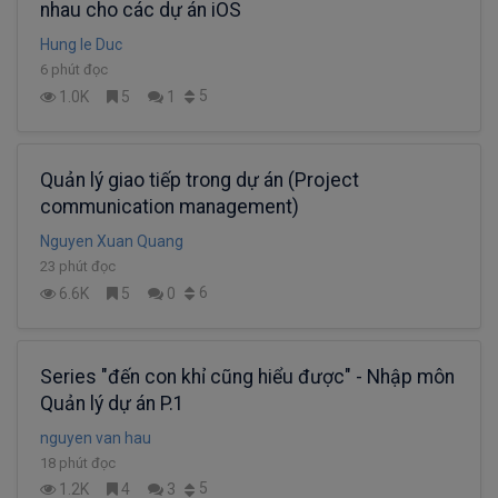
nhau cho các dự án iOS
Hung le Duc
6 phút đọc
5
1.0K
5
1
Quản lý giao tiếp trong dự án (Project
communication management)
Nguyen Xuan Quang
23 phút đọc
6
6.6K
5
0
Series "đến con khỉ cũng hiểu được" - Nhập môn
Quản lý dự án P.1
nguyen van hau
18 phút đọc
5
1.2K
4
3