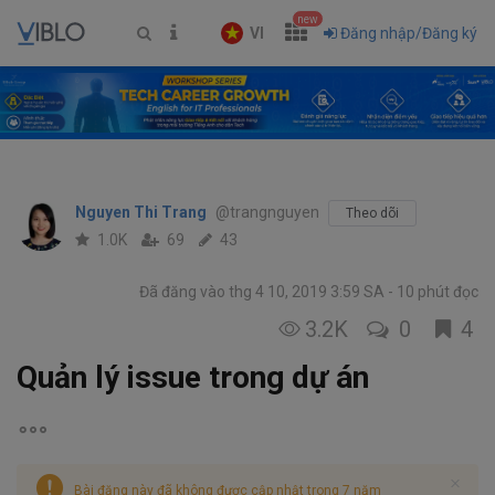
new
VI
Đăng nhập/Đăng ký
Nguyen Thi Trang
@trangnguyen
Theo dõi
1.0K
69
43
Đã đăng vào thg 4 10, 2019 3:59 SA
10 phút đọc
3.2K
0
4
Quản lý issue trong dự án
Bài đăng này đã không được cập nhật trong 7 năm