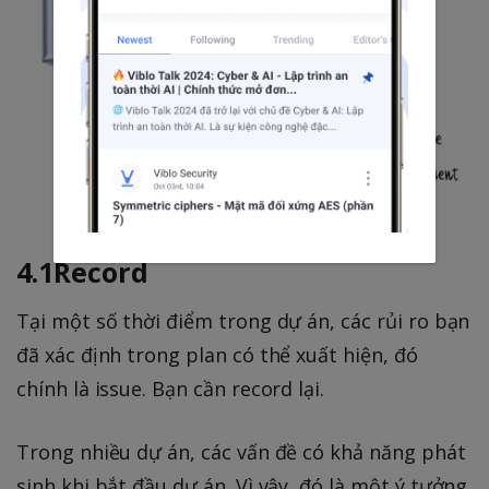
4.1Record
Tại một số thời điểm trong dự án, các rủi ro bạn
đã xác định trong plan có thể xuất hiện, đó
chính là issue. Bạn cần record lại.
Trong nhiều dự án, các vấn đề có khả năng phát
sinh khi bắt đầu dự án. Vì vậy, đó là một ý tưởng