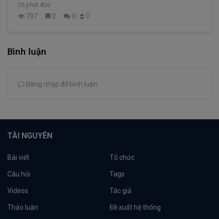
26 phút đọc
0
797
0
0
Bình luận
Đăng nhập để bình luận
TÀI NGUYÊN
Bài viết
Tổ chức
Câu hỏi
Tags
Videos
Tác giả
Thảo luận
Đề xuất hệ thống